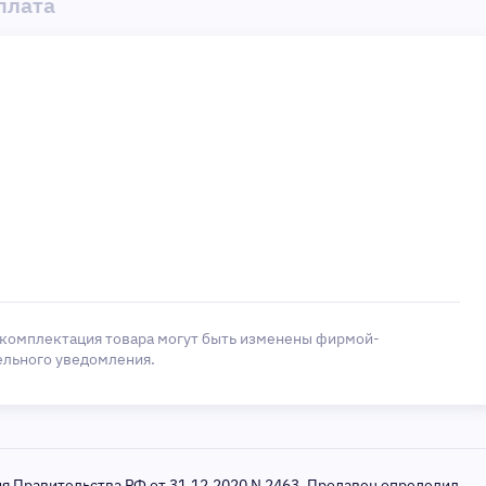
плата
 комплектация товара могут быть изменены фирмой-
ельного уведомления.
ия Правительства РФ от 31.12.2020 N 2463, Продавец определил,