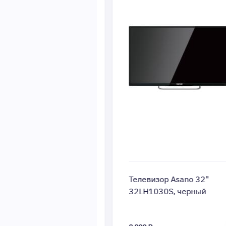
Asano 40"
Телевизор Asano 32"
, белый
32LH1030S, черный