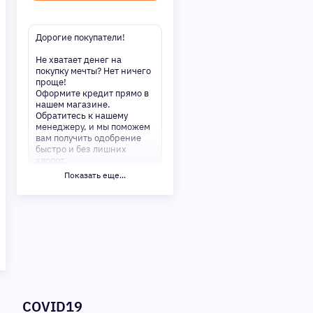
Дорогие покупатели!
Не хватает денег на
покупку мечты? Нет ничего
проще!
Оформите кредит прямо в
нашем магазине.
Обратитесь к нашему
менеджеру, и мы поможем
вам получить одобрение
быстро и без лишних
хлопот.
Показать еще...
✅ Преимущества:
-Мгновенное решение по
кредиту
-Минимум документов —
только паспорт
-Удобные сроки и низкие
процентные ставки
Не откладывайте свои
желания на потом!
Получите то, что нужно,
COVID19
прямо сейчас. Ваше