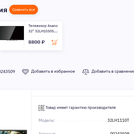
ния
Сравнить все
Телевизор Asano
32" 32LH1030S,
черный
8800 ₽
Добавить в избранное
Добавить в сравнени
0243509
Товар имеет гарантию производителя
Модель:
32LH1110T
Артикул:
00243509