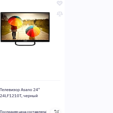
левизор Asano 24"
Телевизор Asano 24
LF1210T, черный
24LH1010T, черный
ледняя цена составляла:
Последняя цена состав