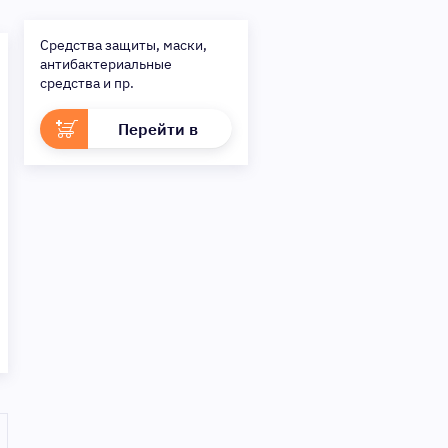
удобство — наш приоритет!
✨
Сделайте шаг к своей
Средства защиты, маски,
мечте — мы поможем вам в
антибактериальные
этом!
средства и пр.
Перейти в
раздел