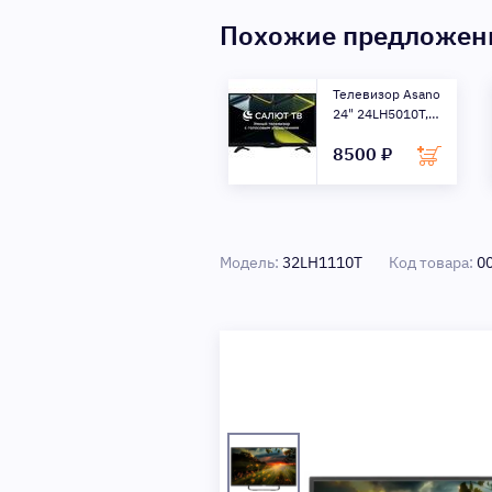
Похожие предложе
Телевизор Asano
24" 24LH5010T,
черный
8500 ₽
Модель:
32LH1110T
Код товара:
0