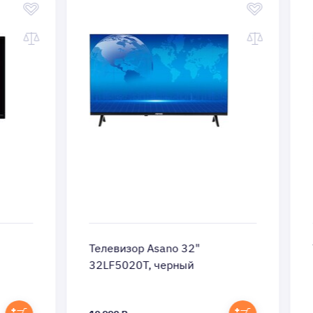
Телевизор Asano 32"
Те
32LF5020T, черный
24
Пос