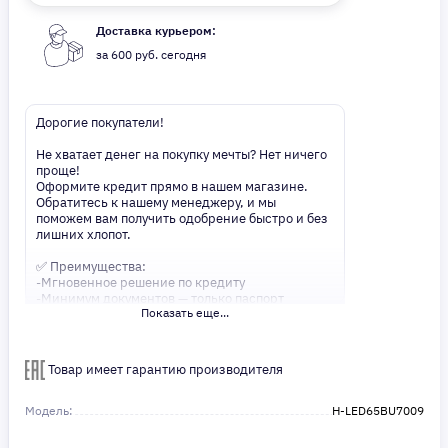
Доставка курьером:
за 600 руб. сегодня
Дорогие покупатели!
Не хватает денег на покупку мечты? Нет ничего
проще!
Оформите кредит прямо в нашем магазине.
Обратитесь к нашему менеджеру, и мы
поможем вам получить одобрение быстро и без
лишних хлопот.
✅ Преимущества:
-Мгновенное решение по кредиту
-Минимум документов — только паспорт
Показать еще...
-Удобные сроки и низкие процентные ставки
Не откладывайте свои желания на потом!
Получите то, что нужно, прямо сейчас. Ваше
Товар имеет гарантию производителя
удобство — наш приоритет! ✨
Сделайте шаг к своей мечте — мы поможем вам
в этом!
Модель:
H-LED65BU7009