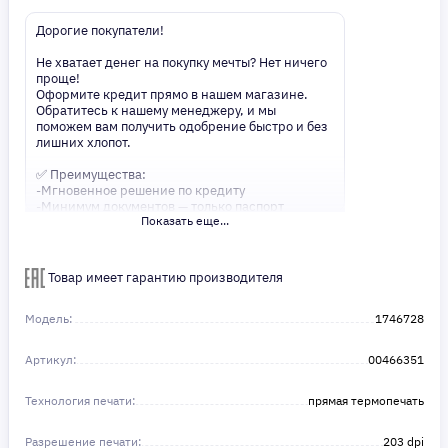
Дорогие покупатели!
Не хватает денег на покупку мечты? Нет ничего
проще!
Оформите кредит прямо в нашем магазине.
Обратитесь к нашему менеджеру, и мы
поможем вам получить одобрение быстро и без
лишних хлопот.
✅ Преимущества:
-Мгновенное решение по кредиту
-Минимум документов — только паспорт
Показать еще...
-Удобные сроки и низкие процентные ставки
Не откладывайте свои желания на потом!
Получите то, что нужно, прямо сейчас. Ваше
Товар имеет гарантию производителя
удобство — наш приоритет! ✨
Сделайте шаг к своей мечте — мы поможем вам
в этом!
Модель:
1746728
Артикул:
00466351
Технология печати:
прямая термопечать
Разрешение печати:
203 dpi