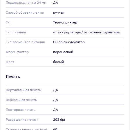
Поддержка ленты 24 мм
ДА
Способ обрезки ленты
ручная
Тип
Термопринтер
Тип питания
от аккумулятора / от сетевого адаптера
Тип элементов питания
Li-Ion аккумулятор
Форм-фактор
переносной
Цвет
белый
Печать
Вертикальная печать
ДА
Зеркальная печать
ДА
Повторная печать
ДА
Разрешение печати
203 dpi
Скорость печати, до (мм/
60