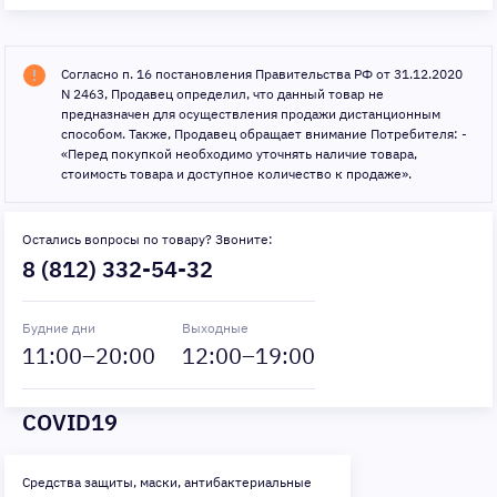
Согласно п. 16 постановления Правительства РФ от 31.12.2020
N 2463, Продавец определил, что данный товар не
предназначен для осуществления продажи дистанционным
способом. Также, Продавец обращает внимание Потребителя: -
«Перед покупкой необходимо уточнять наличие товара,
стоимость товара и доступное количество к продаже».
Остались вопросы по товару? Звоните:
8 (812) 332-54-32
Будние дни
Выходные
11
:00–
20
:00
12
:00–
19
:00
COVID19
Средства защиты, маски, антибактериальные