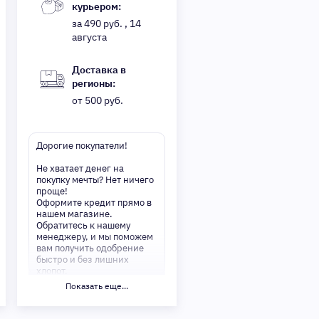
курьером:
за 490 руб. , 14
августа
Доставка в
регионы:
от 500 руб.
Дорогие покупатели!
Не хватает денег на
покупку мечты? Нет ничего
проще!
Оформите кредит прямо в
нашем магазине.
Обратитесь к нашему
менеджеру, и мы поможем
вам получить одобрение
быстро и без лишних
хлопот.
Показать еще...
✅ Преимущества:
-Мгновенное решение по
кредиту