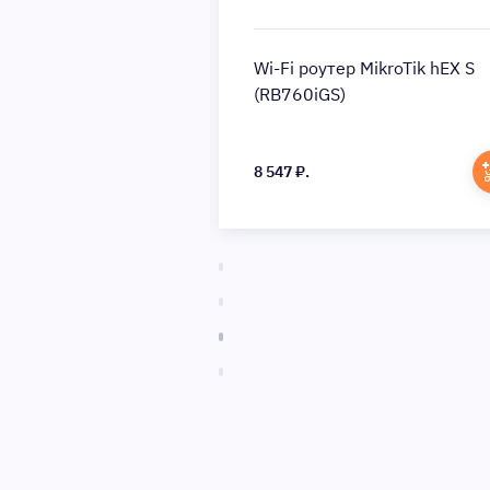
р D-link DIR-841
Wi-Fi роутер MikroTik hEX S
(RB760iGS)
8 547 ₽.