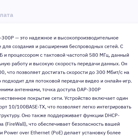
плата
P-300P — это надежное и высокопроизводительное
е для создания и расширения беспроводных сетей. С
Б и процессором с тактовой частотой 580 МГц, данный
ьную работу и высокую скорость передачи данных. Он
0, что позволяет достигать скорости до 300 Мбит/с на
но подходит для потоковой передачи видео и онлайн-игр.
нними антеннами, точка доступа DAP-300P
чественное покрытие сети. Устройство включает один
орт 10/100BASE-TX, что позволяет легко интегрировать
труктуру. Оно также поддерживает функции DHCP-
а (FireWall), что обеспечивает безопасность вашей
 Power over Ethernet (PoE) делает установку более