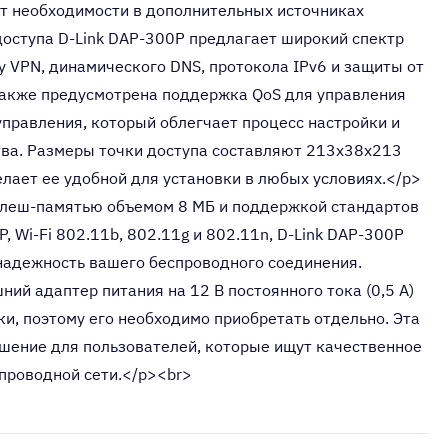
от необходимости в дополнительных источниках
доступа D-Link DAP-300P предлагает широкий спектр
 VPN, динамического DNS, протокола IPv6 и защиты от
). Также предусмотрена поддержка QoS для управления
правления, который облегчает процесс настройки и
ва. Размеры точки доступа составляют 213x38x213
делает ее удобной для установки в любых условиях.</p>
флеш-памятью объемом 8 МБ и поддержкой стандартов
, Wi-Fi 802.11b, 802.11g и 802.11n, D-Link DAP-300P
 надежность вашего беспроводного соединения.
ний адаптер питания на 12 В постоянного тока (0,5 А)
ки, поэтому его необходимо приобретать отдельно. Эта
ешение для пользователей, которые ищут качественное
спроводной сети.</p><br>