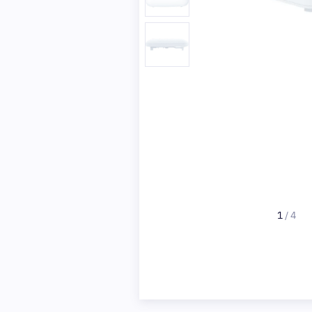
1
/
4