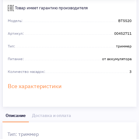
Сделайте шаг к своей мечте — мы поможем вам в этом!
Товар имеет гарантию производителя
Модель:
BT5520
Артикул:
00452711
Тип:
триммер
Питание:
от аккумулятора
Количество насадок:
3
Все характеристики
Описание
Доставка и оплата
Тип: триммер