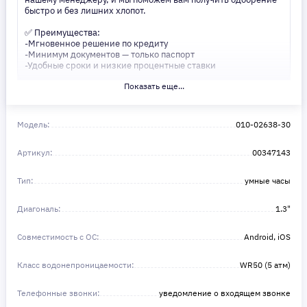
быстро и без лишних хлопот.
✅ Преимущества:
-Мгновенное решение по кредиту
-Минимум документов — только паспорт
-Удобные сроки и низкие процентные ставки
Показать еще...
Не откладывайте свои желания на потом! Получите то, что
нужно, прямо сейчас. Ваше удобство — наш приоритет! ✨
Сделайте шаг к своей мечте — мы поможем вам в этом!
Модель:
010-02638-30
Артикул:
00347143
Тип:
умные часы
Диагональ:
1.3"
Совместимость с ОС:
Android, iOS
Класс водонепроницаемости:
WR50 (5 атм)
Телефонные звонки:
уведомление о входящем звонке