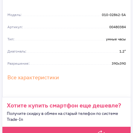
Не откладывайте свои желания на потом!
Получите то, что нужно, прямо сейчас. Ваше
Модель:
010-02862-5A
удобство — наш приоритет! ✨
Сделайте шаг к своей мечте — мы поможем вам
Артикул:
в этом!
00480384
Тип:
умные часы
Диагональ:
1.2"
Разрешение:
390x390
Все характеристики
Хотите купить смартфон еще дешевле?
Получите скидку в обмен на старый телефон по системе
Trade-In