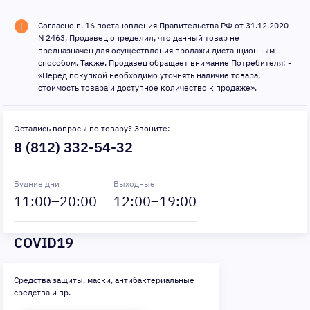
Согласно п. 16 постановления Правительства РФ от 31.12.2020
N 2463, Продавец определил, что данный товар не
предназначен для осуществления продажи дистанционным
способом. Также, Продавец обращает внимание Потребителя: -
«Перед покупкой необходимо уточнять наличие товара,
стоимость товара и доступное количество к продаже».
Остались вопросы по товару? Звоните:
8 (812) 332-54-32
Будние дни
Выходные
11
:00–
20
:00
12
:00–
19
:00
COVID19
Средства защиты, маски, антибактериальные
средства и пр.