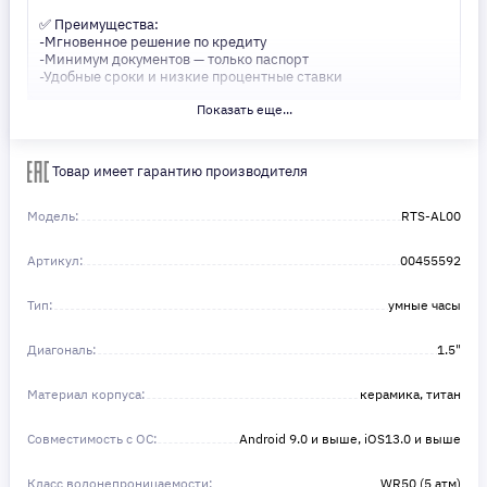
✅ Преимущества:
-Мгновенное решение по кредиту
-Минимум документов — только паспорт
-Удобные сроки и низкие процентные ставки
Показать еще...
Не откладывайте свои желания на потом! Получите то, что
нужно, прямо сейчас. Ваше удобство — наш приоритет! ✨
Сделайте шаг к своей мечте — мы поможем вам в этом!
Товар имеет гарантию производителя
Модель:
RTS-AL00
Артикул:
00455592
Тип:
умные часы
Диагональ:
1.5"
Материал корпуса:
керамика, титан
Совместимость с ОС:
Android 9.0 и выше, iOS13.0 и выше
Класс водонепроницаемости:
WR50 (5 атм)