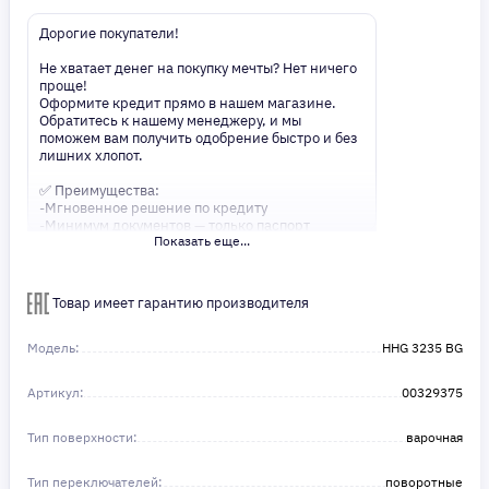
Дорогие покупатели!
Не хватает денег на покупку мечты? Нет ничего
проще!
Оформите кредит прямо в нашем магазине.
Обратитесь к нашему менеджеру, и мы
поможем вам получить одобрение быстро и без
лишних хлопот.
✅ Преимущества:
-Мгновенное решение по кредиту
-Минимум документов — только паспорт
Показать еще...
-Удобные сроки и низкие процентные ставки
Не откладывайте свои желания на потом!
Получите то, что нужно, прямо сейчас. Ваше
Товар имеет гарантию производителя
удобство — наш приоритет! ✨
Сделайте шаг к своей мечте — мы поможем вам
в этом!
Модель:
HHG 3235 BG
Артикул:
00329375
Тип поверхности:
варочная
Тип переключателей:
поворотные