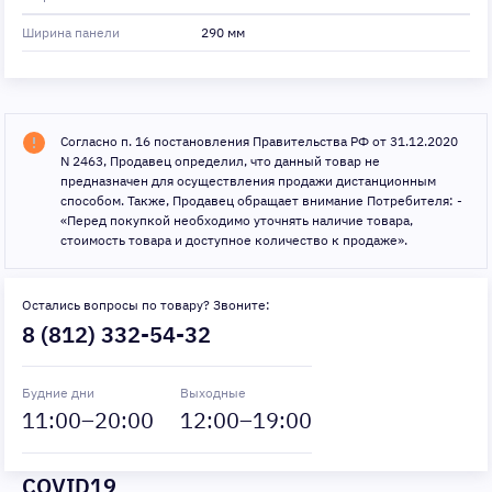
Ширина панели
290 мм
Согласно п. 16 постановления Правительства РФ от 31.12.2020
N 2463, Продавец определил, что данный товар не
предназначен для осуществления продажи дистанционным
способом. Также, Продавец обращает внимание Потребителя: -
«Перед покупкой необходимо уточнять наличие товара,
стоимость товара и доступное количество к продаже».
Остались вопросы по товару? Звоните:
8 (812) 332-54-32
Будние дни
Выходные
11
:00–
20
:00
12
:00–
19
:00
COVID19