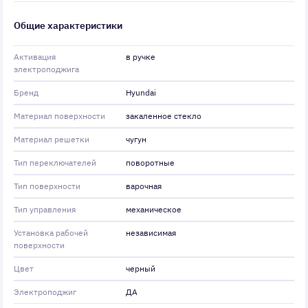
Общие характеристики
Активация
в ручке
электроподжига
Бренд
Hyundai
Материал поверхности
закаленное стекло
Материал решетки
чугун
Тип переключателей
поворотные
Тип поверхности
варочная
Тип управления
механическое
Установка рабочей
независимая
поверхности
Цвет
черный
Электроподжиг
ДА