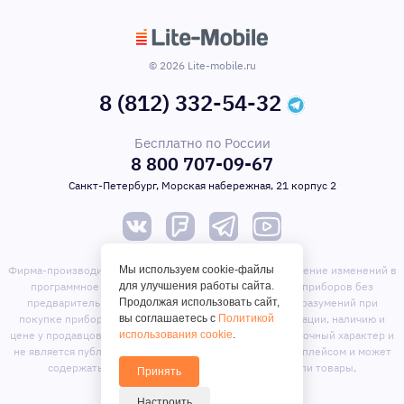
© 2026 Lite-mobile.ru
8 (812) 332-54-32
Бесплатно по России
8 800 707-09-67
Санкт-Петербург, Морская набережная, 21 корпус 2
Мы используем cookie-файлы
Фирма-производитель оставляет за собой право на внесение изменений в
для улучшения работы сайта.
программное обеспечение, дизайн и комплектацию приборов без
Продолжая использовать сайт,
предварительного уведомления. Во избежание недоразумений при
вы соглашаетесь с
Политикой
покупке приборов уточняйте информацию о комплектации, наличию и
использования cookie
.
цене у продавцов. Вся информация на сайте носит справочный характер и
не является публичной офертой. Сайт является маркет-плейсом и может
содержать предложения сторонних продавцов или товары,
Принять
отсутствующие на складе магазина.
Настроить