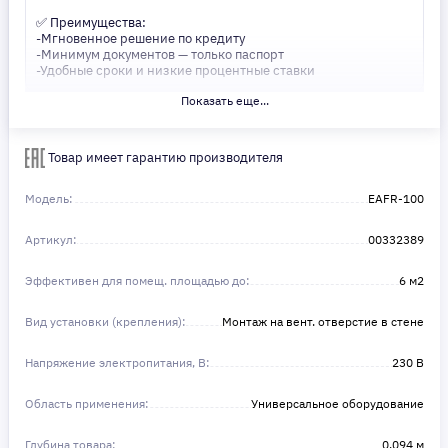
✅ Преимущества:
-Мгновенное решение по кредиту
-Минимум документов — только паспорт
-Удобные сроки и низкие процентные ставки
Показать еще...
Не откладывайте свои желания на потом! Получите то, что
нужно, прямо сейчас. Ваше удобство — наш приоритет! ✨
Сделайте шаг к своей мечте — мы поможем вам в этом!
Товар имеет гарантию производителя
Модель:
EAFR-100
Артикул:
00332389
Эффективен для помещ. площадью до:
6 м2
Вид установки (крепления):
Монтаж на вент. отверстие в стене
Напряжение электропитания, В:
230 В
Область применения:
Универсальное оборудование
Глубина товара:
0.094 м