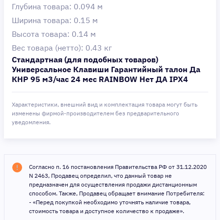
Глубина товара: 0.094 м
Ширина товара: 0.15 м
Высота товара: 0.14 м
Вес товара (нетто): 0.43 кг
Стандартная (для подобных товаров)
Универсальное Клавиши Гарантийный талон Да
КНР 95 м3/час 24 мес RAINBOW Нет ДА IPX4
Характеристики, внешний вид и комплектация товара могут быть
изменены фирмой-производителем без предварительного
уведомления.
Согласно п. 16 постановления Правительства РФ от 31.12.2020
N 2463, Продавец определил, что данный товар не
предназначен для осуществления продажи дистанционным
способом. Также, Продавец обращает внимание Потребителя:
- «Перед покупкой необходимо уточнять наличие товара,
стоимость товара и доступное количество к продаже».