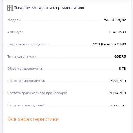
Сделайте шаг к своей мечте — мы поможем вам в этом!
Товар имеет гарантию производителя
Модель:
VA5815RQ82
Артикул:
00430630
Графический процессор:
AMD Radeon RX 580
Тип видеопамяти:
GDDR5
Объем видеопамяти:
8 ГБ
Частота видеопамяти:
7000 МГц
Частота графического процессора:
1274 МГц
Система охлаждения:
активное
Все характеристики