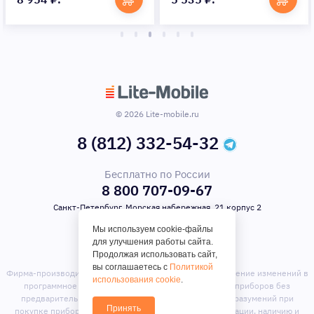
© 2026 Lite-mobile.ru
8 (812) 332-54-32
Бесплатно по России
8 800 707-09-67
Санкт-Петербург, Морская набережная, 21 корпус 2
Мы используем cookie-файлы
для улучшения работы сайта.
Продолжая использовать сайт,
вы соглашаетесь с
Политикой
Фирма-производитель оставляет за собой право на внесение изменений в
использования cookie
.
программное обеспечение, дизайн и комплектацию приборов без
предварительного уведомления. Во избежание недоразумений при
Принять
покупке приборов уточняйте информацию о комплектации, наличию и