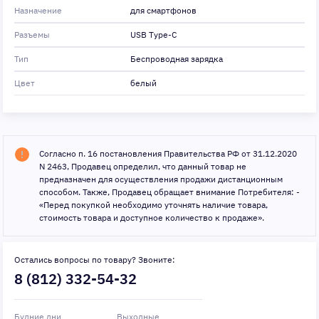
Назначение
для смартфонов
Разъемы
USB Type-C
Тип
Беспроводная зарядка
Цвет
белый
Согласно п. 16 постановления Правительства РФ от 31.12.2020
N 2463, Продавец определил, что данный товар не
предназначен для осуществления продажи дистанционным
способом. Также, Продавец обращает внимание Потребителя: -
«Перед покупкой необходимо уточнять наличие товара,
стоимость товара и доступное количество к продаже».
Остались вопросы по товару? Звоните:
8 (812) 332-54-32
Будние дни
Выходные