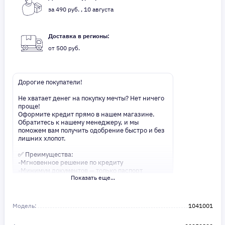
за 490 руб. , 10 августа
Доставка в регионы:
от 500 руб.
Дорогие покупатели!
Не хватает денег на покупку мечты? Нет ничего
проще!
Оформите кредит прямо в нашем магазине.
Обратитесь к нашему менеджеру, и мы
поможем вам получить одобрение быстро и без
лишних хлопот.
✅ Преимущества:
-Мгновенное решение по кредиту
-Минимум документов — только паспорт
Показать еще...
-Удобные сроки и низкие процентные ставки
Не откладывайте свои желания на потом!
Получите то, что нужно, прямо сейчас. Ваше
Модель:
1041001
удобство — наш приоритет! ✨
Сделайте шаг к своей мечте — мы поможем вам