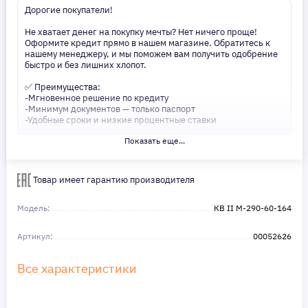
Дорогие покупатели!
Не хватает денег на покупку мечты? Нет ничего проще!
Оформите кредит прямо в нашем магазине. Обратитесь к
нашему менеджеру, и мы поможем вам получить одобрение
быстро и без лишних хлопот.
✅ Преимущества:
-Мгновенное решение по кредиту
-Минимум документов — только паспорт
-Удобные сроки и низкие процентные ставки
Показать еще...
Не откладывайте свои желания на потом! Получите то, что
нужно, прямо сейчас. Ваше удобство — наш приоритет! ✨
Сделайте шаг к своей мечте — мы поможем вам в этом!
Товар имеет гарантию производителя
Модель:
КВ II М-290-60-164
Артикул:
00052626
Все характеристики