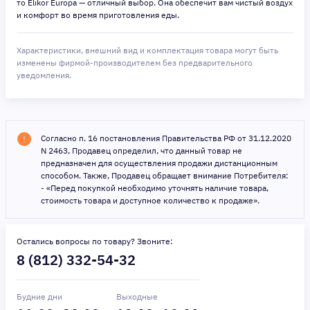
то Elikor Europa — отличный выбор. Она обеспечит вам чистый воздух
и комфорт во время приготовления еды.
Характеристики, внешний вид и комплектация товара могут быть
изменены фирмой-производителем без предварительного
уведомления.
Согласно п. 16 постановления Правительства РФ от 31.12.2020
N 2463, Продавец определил, что данный товар не
предназначен для осуществления продажи дистанционным
способом. Также, Продавец обращает внимание Потребителя:
- «Перед покупкой необходимо уточнять наличие товара,
стоимость товара и доступное количество к продаже».
Остались вопросы по товару? Звоните:
8 (812) 332-54-32
Будние дни
Выходные