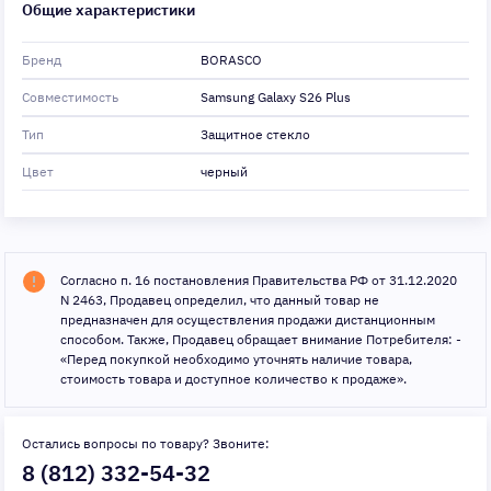
Общие характеристики
Бренд
BORASCO
Совместимость
Samsung Galaxy S26 Plus
Тип
Защитное стекло
Цвет
черный
Согласно п. 16 постановления Правительства РФ от 31.12.2020
N 2463, Продавец определил, что данный товар не
предназначен для осуществления продажи дистанционным
способом. Также, Продавец обращает внимание Потребителя: -
«Перед покупкой необходимо уточнять наличие товара,
стоимость товара и доступное количество к продаже».
Остались вопросы по товару? Звоните:
8 (812) 332-54-32