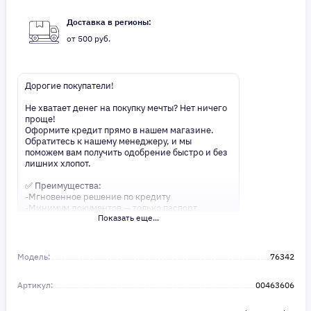
Доставка в регионы:
от 500 руб.
Дорогие покупатели!
Не хватает денег на покупку мечты? Нет ничего
проще!
Оформите кредит прямо в нашем магазине.
Обратитесь к нашему менеджеру, и мы
поможем вам получить одобрение быстро и без
лишних хлопот.
✅ Преимущества:
-Мгновенное решение по кредиту
-Минимум документов — только паспорт
Показать еще...
-Удобные сроки и низкие процентные ставки
Не откладывайте свои желания на потом!
Получите то, что нужно, прямо сейчас. Ваше
Модель:
76342
удобство — наш приоритет! ✨
Сделайте шаг к своей мечте — мы поможем вам
Артикул:
в этом!
00463606