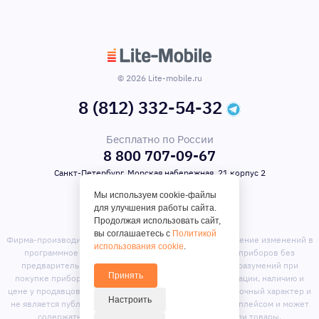
© 2026 Lite-mobile.ru
8 (812) 332-54-32
Бесплатно по России
8 800 707-09-67
Санкт-Петербург, Морская набережная, 21 корпус 2
Мы используем cookie-файлы
для улучшения работы сайта.
Продолжая использовать сайт,
вы соглашаетесь с
Политикой
Фирма-производитель оставляет за собой право на внесение изменений в
использования cookie
.
программное обеспечение, дизайн и комплектацию приборов без
предварительного уведомления. Во избежание недоразумений при
Принять
покупке приборов уточняйте информацию о комплектации, наличию и
цене у продавцов. Вся информация на сайте носит справочный характер и
Настроить
не является публичной офертой. Сайт является маркет-плейсом и может
содержать предложения сторонних продавцов или товары,