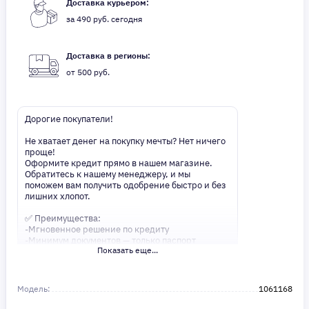
Доставка курьером:
за 490 руб. сегодня
Доставка в регионы:
от 500 руб.
Дорогие покупатели!
Не хватает денег на покупку мечты? Нет ничего
проще!
Оформите кредит прямо в нашем магазине.
Обратитесь к нашему менеджеру, и мы
поможем вам получить одобрение быстро и без
лишних хлопот.
✅ Преимущества:
-Мгновенное решение по кредиту
-Минимум документов — только паспорт
Показать еще...
-Удобные сроки и низкие процентные ставки
Не откладывайте свои желания на потом!
Получите то, что нужно, прямо сейчас. Ваше
Модель:
1061168
удобство — наш приоритет! ✨
Сделайте шаг к своей мечте — мы поможем вам