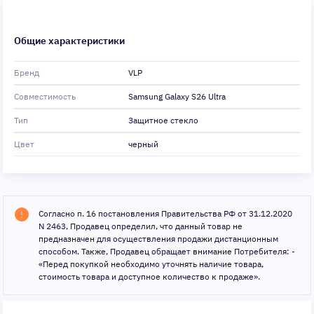
Общие характеристики
Бренд
VLP
Совместимость
Samsung Galaxy S26 Ultra
Тип
Защитное стекло
Цвет
черный
Согласно п. 16 постановления Правительства РФ от 31.12.2020
N 2463, Продавец определил, что данный товар не
предназначен для осуществления продажи дистанционным
способом. Также, Продавец обращает внимание Потребителя: -
«Перед покупкой необходимо уточнять наличие товара,
стоимость товара и доступное количество к продаже».