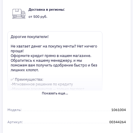
Доставка в регионы:
от 500 руб.
Дорогие покупатели!
Не хватает денег на покупку мечты? Нет ничего
проще!
Оформите кредит прямо в нашем магазине.
Обратитесь к нашему менеджеру, и мы
поможем вам получить одобрение быстро и без
лишних хлопот.
✅ Преимущества:
-Мгновенное решение по кредиту
-Минимум документов — только паспорт
Показать еще...
-Удобные сроки и низкие процентные ставки
Не откладывайте свои желания на потом!
Получите то, что нужно, прямо сейчас. Ваше
Модель:
1061004
удобство — наш приоритет! ✨
Сделайте шаг к своей мечте — мы поможем вам
Артикул:
в этом!
00344264