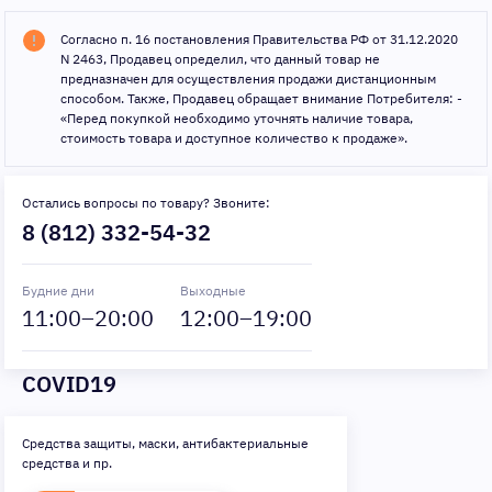
Согласно п. 16 постановления Правительства РФ от 31.12.2020
N 2463, Продавец определил, что данный товар не
предназначен для осуществления продажи дистанционным
способом. Также, Продавец обращает внимание Потребителя: -
«Перед покупкой необходимо уточнять наличие товара,
стоимость товара и доступное количество к продаже».
Остались вопросы по товару? Звоните:
8 (812) 332-54-32
Будние дни
Выходные
11
:00–
20
:00
12
:00–
19
:00
COVID19
Средства защиты, маски, антибактериальные
средства и пр.