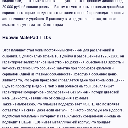
видеосвязи, — то найти качественное устройство в ценовом диапазоне до
20 000 рублей вполне реально. В этом сегменте есть несколько достойных
вариантов, которые предлагают сочетание хорошей производительности,
автономности и удобства. Я расскажу вам о двух планшетах, которые
считаются лучшими в этой категории.
Huawei MatePad T 10s
Этот планшет стал моим постоянным спутником для развлечений и
общения. С диагональю экрана 10,1 дюйма и разрешением 1920x1200, он
гарантирует великолепное качество изображения, обеспечивая яркость и
четкость картинки, что особенно заметно при просмотре фильмов и
сериалов. Одной из главных особенностей, которую я особенно ценю,
является то, что экран прекрасно справляется даже при ярком освещении.
Будь то просмотр видео на Netflix или роликов на YouTube, планшет
гарантирует комфортное использование без бликов и потери цветовой
насыщенности, независимо от освещения в комнате.
Также немаловажно, что планшет поддерживает 4G LTE, что позволяет
оставаться на связи, даже если нет Wi-Fi. Я часто использую его в дороге,
подключая мобильный интернет, и стабильность соединения никогда не
подводит. Huawei T 10s имеет металлический корпус, что придает