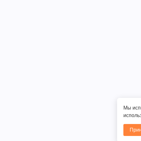
Мы исп
использ
Прин