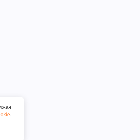
олжая
okie
.