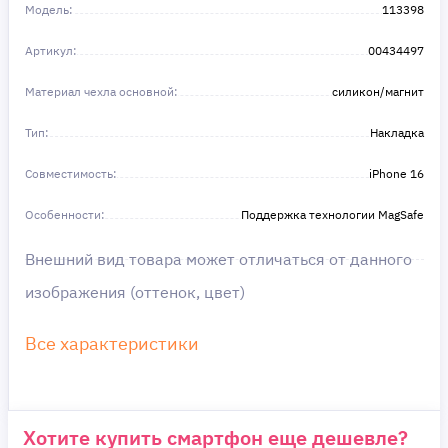
Получите то, что нужно, прямо сейчас. Ваше
Модель:
113398
удобство — наш приоритет! ✨
Сделайте шаг к своей мечте — мы поможем вам
Артикул:
в этом!
00434497
Материал чехла основной:
силикон/магнит
Тип:
Накладка
Совместимость:
iPhone 16
Особенности:
Поддержка технологии MagSafe
Внешний вид товара может отличаться от данного
изображения (оттенок, цвет)
Все характеристики
Хотите купить смартфон еще дешевле?