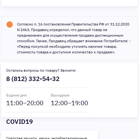
Согласно п. 16 постановления Правительства РФ от 31.12.2020
N 2463, Продавец определил, что данный товар не
предназначен для осуществления продажи дистанционным
способом. Также, Продавец обращает внимание Потребителя: -
«Перед покупкой необходимо уточнять наличие товара,
стоимость товара и доступное количество к продаже».
Остались вопросы по товару? Звоните:
8 (812) 332-54-32
Будние дни
Выходные
11
:00–
20
:00
12
:00–
19
:00
COVID19
Средства защиты, маски, антибактериальные