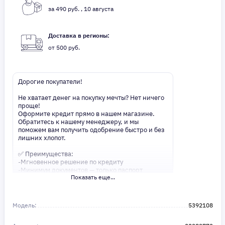
за 490 руб. , 10 августа
Доставка в регионы:
от 500 руб.
Дорогие покупатели!
Не хватает денег на покупку мечты? Нет ничего
проще!
Оформите кредит прямо в нашем магазине.
Обратитесь к нашему менеджеру, и мы
поможем вам получить одобрение быстро и без
лишних хлопот.
✅ Преимущества:
-Мгновенное решение по кредиту
-Минимум документов — только паспорт
Показать еще...
-Удобные сроки и низкие процентные ставки
Не откладывайте свои желания на потом!
Получите то, что нужно, прямо сейчас. Ваше
Модель:
5392108
удобство — наш приоритет! ✨
Сделайте шаг к своей мечте — мы поможем вам