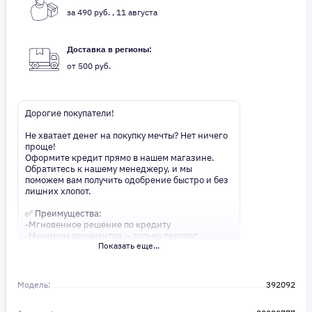
за 490 руб. , 11 августа
Доставка в регионы:
от 500 руб.
Дорогие покупатели!
Не хватает денег на покупку мечты? Нет ничего
проще!
Оформите кредит прямо в нашем магазине.
Обратитесь к нашему менеджеру, и мы
поможем вам получить одобрение быстро и без
лишних хлопот.
✅ Преимущества:
-Мгновенное решение по кредиту
-Минимум документов — только паспорт
Показать еще...
-Удобные сроки и низкие процентные ставки
Не откладывайте свои желания на потом!
Получите то, что нужно, прямо сейчас. Ваше
Модель:
392092
удобство — наш приоритет! ✨
Сделайте шаг к своей мечте — мы поможем вам