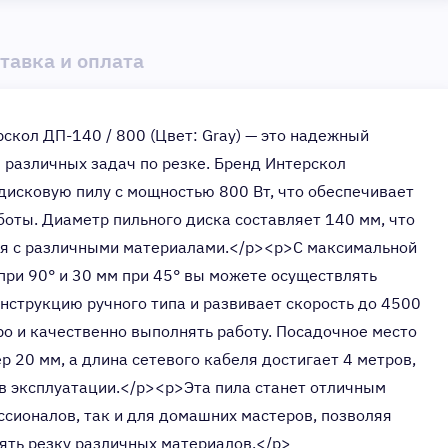
тавка и оплата
скол ДП-140 / 800 (Цвет: Gray) — это надежный
 различных задач по резке. Бренд Интерскол
дисковую пилу с мощностью 800 Вт, что обеспечивает
оты. Диаметр пильного диска составляет 140 мм, что
ся с различными материалами.</p><p>С максимальной
при 90° и 30 мм при 45° вы можете осуществлять
нструкцию ручного типа и развивает скорость до 4500
ро и качественно выполнять работу. Посадочное место
р 20 мм, а длина сетевого кабеля достигает 4 метров,
 в эксплуатации.</p><p>Эта пила станет отличным
сионалов, так и для домашних мастеров, позволяя
ять резку различных материалов.</p>