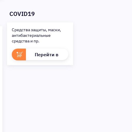
желания на потом!
Получите то, что нужно,
COVID19
прямо сейчас. Ваше
удобство — наш приоритет!
✨
Сделайте шаг к своей
Средства защиты, маски,
мечте — мы поможем вам в
антибактериальные
этом!
средства и пр.
Перейти в
раздел