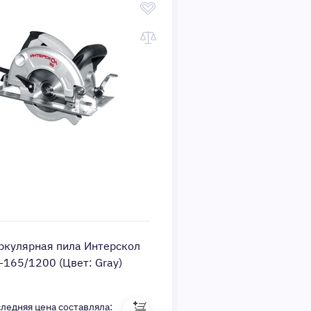
ркулярная пила Интерскол
Циркулярная пила 
-165/1200 (Цвет: Gray)
ДП-210/1900М (Цве
ледняя цена составляла:
Последняя цена состав