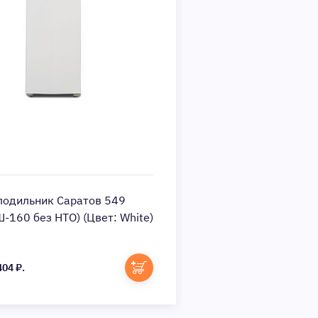
лодильник Саратов 549
Холодильник Stinol 
-160 без НТО) (Цвет: White)
белый
404 ₽.
24 836 ₽.