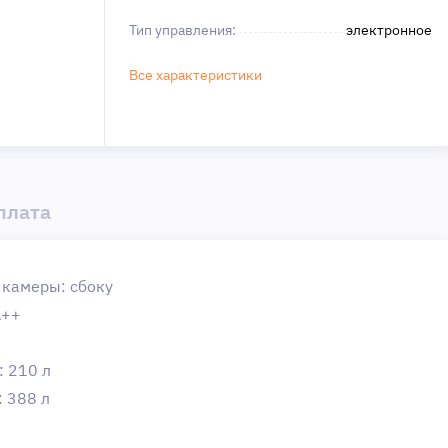
Тип управления:
электронное
Все характеристики
плата
 камеры: сбоку
A++
 210 л
 388 л