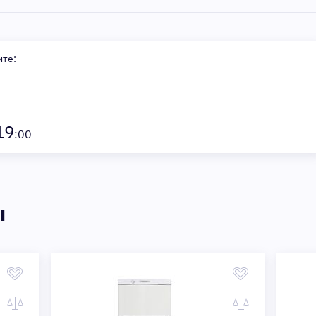
ите:
19
:00
ы