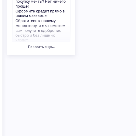
покупку мечты? Нет ничего
проще!
Оформите кредит прямо в
нашем магазине.
Обратитесь к нашему
менеджеру, и мы поможем
вам получить одобрение
быстро и без лишних
хлопот.
Показать еще...
✅ Преимущества:
-Мгновенное решение по
кредиту
-Минимум документов —
только паспорт
-Удобные сроки и низкие
процентные ставки
Не откладывайте свои
желания на потом!
Получите то, что нужно,
прямо сейчас. Ваше
удобство — наш приоритет!
✨
Сделайте шаг к своей
мечте — мы поможем вам в
этом!