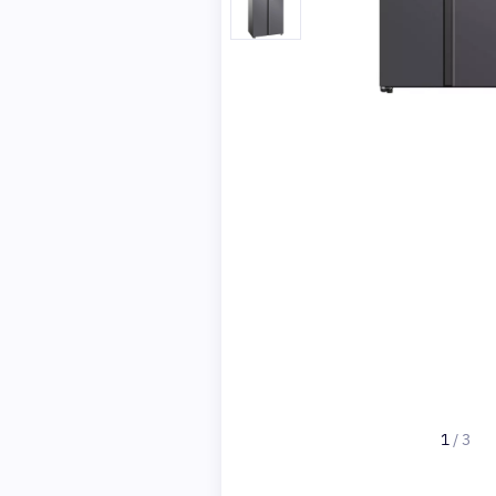
1
/
3