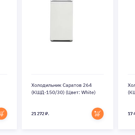
Холодильник Саратов 264
Хо
(КШД-150/30) (Цвет: White)
(КШ
21 272 ₽.
17 