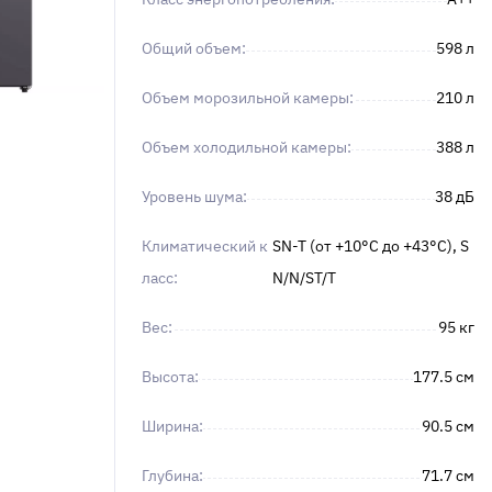
Общий объем:
598 л
Объем морозильной камеры:
210 л
Объем холодильной камеры:
388 л
Уровень шума:
38 дБ
Климатический к
SN-T (от +10°C до +43°C), S
ласс:
N/N/ST/T
Вес:
95 кг
Высота:
177.5 см
Ширина:
90.5 см
Глубина:
71.7 см