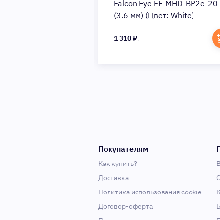
 FE-MHD-BV5-45
Falcon Eye FE-MHD-BP2e-20
 (Цвет: White)
(3.6 мм) (Цвет: White)
1 310 ₽.
Покупателям
Как купить?
В
Доставка
О
Политика использования cookie
К
Договор-оферта
Б