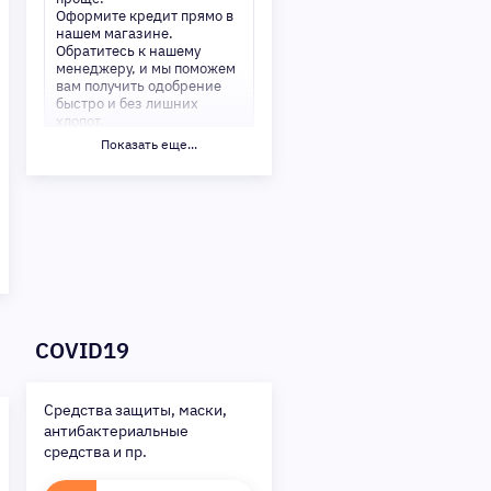
Оформите кредит прямо в
нашем магазине.
Обратитесь к нашему
менеджеру, и мы поможем
вам получить одобрение
быстро и без лишних
хлопот.
Показать еще...
✅ Преимущества:
-Мгновенное решение по
кредиту
-Минимум документов —
только паспорт
-Удобные сроки и низкие
процентные ставки
Не откладывайте свои
желания на потом!
Получите то, что нужно,
COVID19
прямо сейчас. Ваше
удобство — наш приоритет!
✨
Сделайте шаг к своей
Средства защиты, маски,
мечте — мы поможем вам в
антибактериальные
этом!
средства и пр.