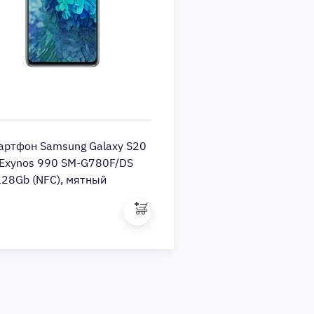
артфон Samsung Galaxy S20
 Exynos 990 SM-G780F/DS
128Gb (NFC), мятный