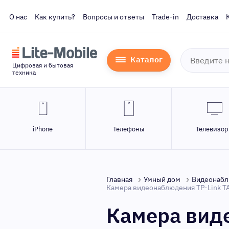
О нас
Как купить?
Вопросы и ответы
Trade-in
Доставка
Каталог
Цифровая и бытовая
техника
iPhone
Телефоны
Телевизо
Главная
Умный дом
Видеонаб
Камера видеонаблюдения TP-Link TA
Камера вид