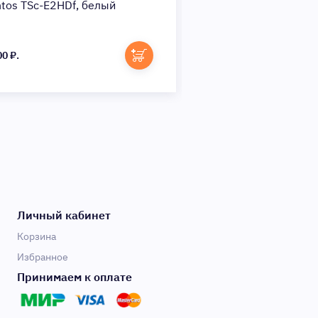
ntos TSc-E2HDf, белый
HiWatch DS-I214W(С
(Цвет: White)
00 ₽.
4 290 ₽.
Личный кабинет
Корзина
Избранное
Принимаем к оплате