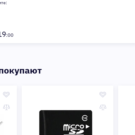
ите:
19
:00
 покупают