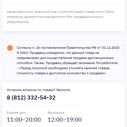
Характеристики, внешний вид и комплектация товара могут быть
изменены фирмой-производителем без предварительного
уведомления.
Согласно п. 16 постановления Правительства РФ от 31.12.2020
N 2463, Продавец определил, что данный товар не
предназначен для осуществления продажи дистанционным
способом. Также, Продавец обращает внимание Потребителя:
- «Перед покупкой необходимо уточнять наличие товара,
стоимость товара и доступное количество к продаже».
Остались вопросы по товару? Звоните:
8 (812) 332-54-32
Будние дни
Выходные
11
:00–
20
:00
12
:00–
19
:00