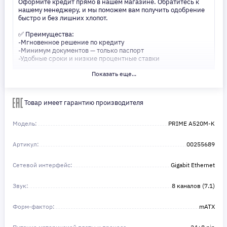
Оформите кредит прямо в нашем магазине. Обратитесь к
нашему менеджеру, и мы поможем вам получить одобрение
быстро и без лишних хлопот.
✅ Преимущества:
-Мгновенное решение по кредиту
-Минимум документов — только паспорт
-Удобные сроки и низкие процентные ставки
Показать еще...
Не откладывайте свои желания на потом! Получите то, что
нужно, прямо сейчас. Ваше удобство — наш приоритет! ✨
Сделайте шаг к своей мечте — мы поможем вам в этом!
Товар имеет гарантию производителя
Модель:
PRIME A520M-K
Артикул:
00255689
Сетевой интерфейс:
Gigabit Ethernet
Звук:
8 каналов (7.1)
Форм-фактор:
mATX