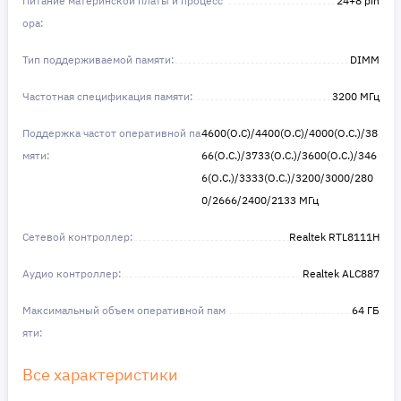
Питание материнской платы и процесс
24+8 pin
ора:
Тип поддерживаемой памяти:
DIMM
Частотная спецификация памяти:
3200 МГц
Поддержка частот оперативной па
4600(O.C)/4400(O.C)/4000(O.C.)/38
мяти:
66(O.C.)/3733(O.C.)/3600(O.C.)/346
6(O.C.)/3333(O.C.)/3200/3000/280
0/2666/2400/2133 МГц
Сетевой контроллер:
Realtek RTL8111H
Аудио контроллер:
Realtek ALC887
Максимальный объем оперативной пам
64 ГБ
яти:
Все характеристики