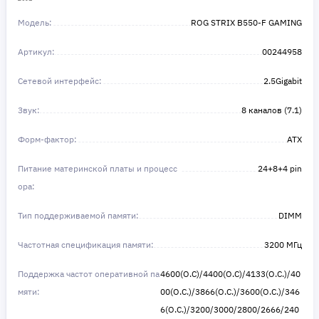
Модель:
ROG STRIX B550-F GAMING
Артикул:
00244958
Сетевой интерфейс:
2.5Gigabit
Звук:
8 каналов (7.1)
Форм-фактор:
ATX
Питание материнской платы и процесс
24+8+4 pin
ора:
Тип поддерживаемой памяти:
DIMM
Частотная спецификация памяти:
3200 МГц
Поддержка частот оперативной па
4600(O.C)/4400(O.C)/4133(O.C.)/40
мяти:
00(O.C.)/3866(O.C.)/3600(O.C.)/346
6(O.C.)/3200/3000/2800/2666/240