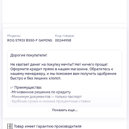
Модель:
Код товара:
ROG STRIX B550-F GAMING
00244958
Дорогие покупатели!
Не хватает денег на покупку мечты? Нет ничего проще!
Оформите кредит прямо в нашем магазине. Обратитесь к
нашему менеджеру, и мы поможем вам получить одобрение
быстро и без лишних хлопот.
✅ Преимущества:
-Мгновенное решение по кредиту
-Минимум документов — только паспорт
-Удобные сроки и низкие процентные ставки
Показать еще...
Не откладывайте свои желания на потом! Получите то, что
нужно, прямо сейчас. Ваше удобство — наш приоритет! ✨
Сделайте шаг к своей мечте — мы поможем вам в этом!
Товар имеет гарантию производителя