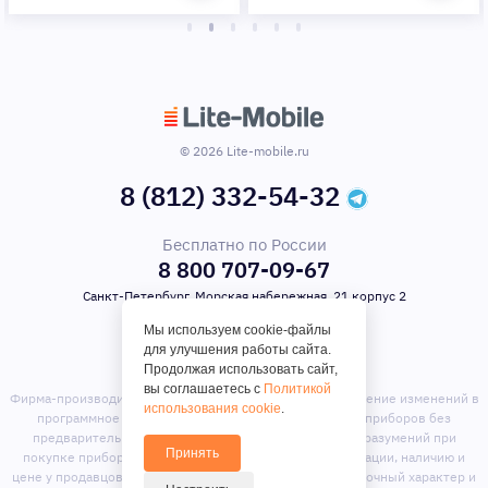
© 2026 Lite-mobile.ru
8 (812) 332-54-32
Бесплатно по России
8 800 707-09-67
Санкт-Петербург, Морская набережная, 21 корпус 2
Мы используем cookie-файлы
для улучшения работы сайта.
Продолжая использовать сайт,
вы соглашаетесь с
Политикой
Фирма-производитель оставляет за собой право на внесение изменений в
использования cookie
.
программное обеспечение, дизайн и комплектацию приборов без
предварительного уведомления. Во избежание недоразумений при
Принять
покупке приборов уточняйте информацию о комплектации, наличию и
цене у продавцов. Вся информация на сайте носит справочный характер и