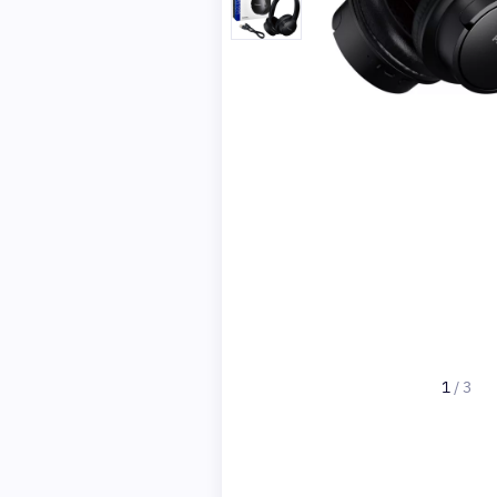
1
/
3