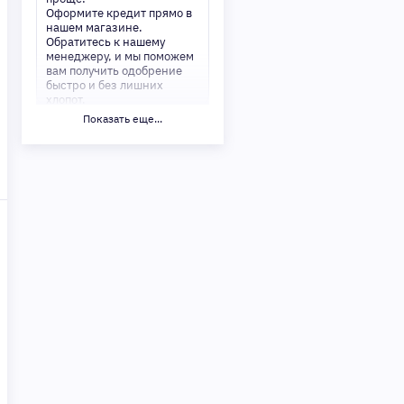
Оформите кредит прямо в
нашем магазине.
Обратитесь к нашему
менеджеру, и мы поможем
вам получить одобрение
быстро и без лишних
хлопот.
Показать еще...
✅ Преимущества:
-Мгновенное решение по
кредиту
-Минимум документов —
только паспорт
-Удобные сроки и низкие
процентные ставки
Не откладывайте свои
желания на потом!
Получите то, что нужно,
прямо сейчас. Ваше
удобство — наш приоритет!
✨
Сделайте шаг к своей
мечте — мы поможем вам в
этом!