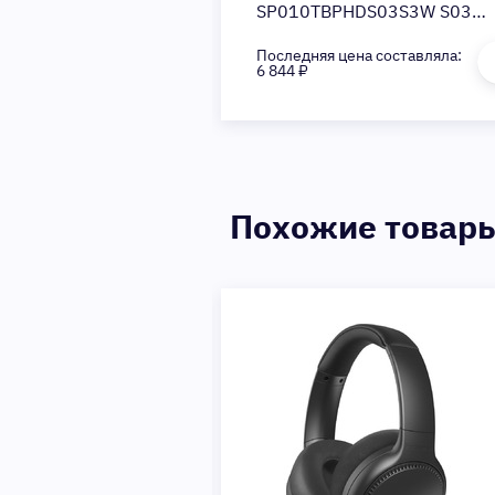
SP010TBPHDS03S3W S03
Stream 2.5 (Цвет: White)
Последняя цена составляла:
6 844 ₽
Похожие товар