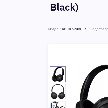
Black)
Модель:
RB-HF520BGEK
Код това