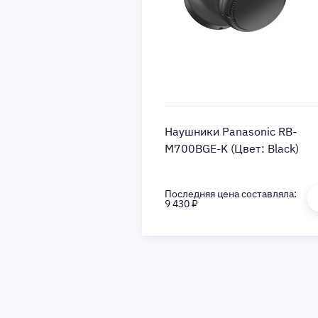
anasonic RB-
Наушники Panasonic RB-
(Цвет: Black)
M700BGE-K (Цвет: Black)
на составляла:
Последняя цена составляла:
9 430 ₽