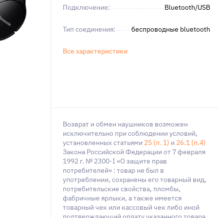
Подключение:
Bluetooth/USB
Тип соединения:
беспроводные bluetooth
Все характеристики
Возврат и обмен наушников возможен
исключительно при соблюдении условий,
установленных статьями
25 (п. 1)
и
26.1 (п.4)
Закона Российской Федерации от 7 февраля
1992 г. № 2300-I «О защите прав
потребителей» : товар не был в
употреблении, сохранены его товарный вид,
потребительские свойства, пломбы,
фабричные ярлыки, а также имеется
товарный чек или кассовый чек либо иной
подтверждающий оплату указанного товара