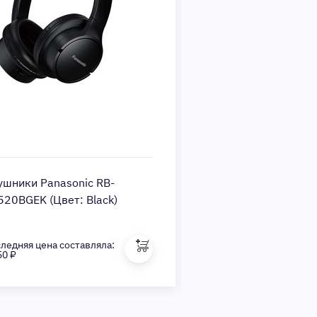
ушники Panasonic RB-
Наушники Panasoni
520BGEK (Цвет: Black)
HF420BGEA (Цвет: B
ледняя цена составляла:
Последняя цена состав
50 ₽
2 880 ₽