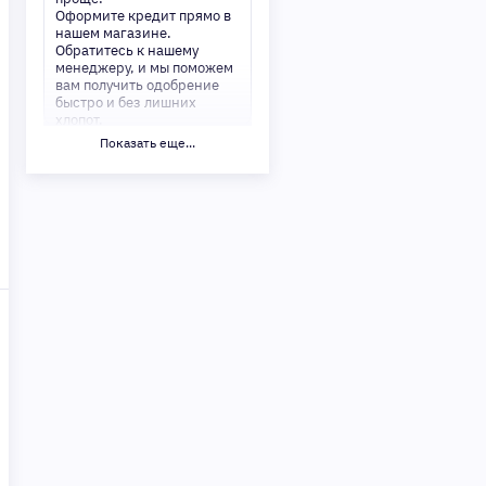
Оформите кредит прямо в
нашем магазине.
Обратитесь к нашему
менеджеру, и мы поможем
вам получить одобрение
быстро и без лишних
хлопот.
Показать еще...
✅ Преимущества:
-Мгновенное решение по
кредиту
-Минимум документов —
только паспорт
-Удобные сроки и низкие
процентные ставки
Не откладывайте свои
желания на потом!
Получите то, что нужно,
прямо сейчас. Ваше
удобство — наш приоритет!
✨
Сделайте шаг к своей
мечте — мы поможем вам в
этом!