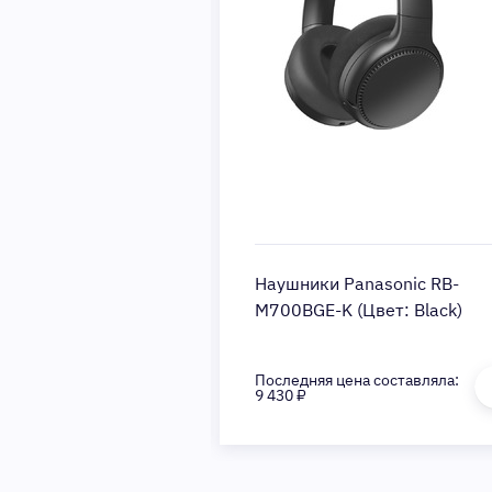
anasonic RB-
Наушники Panasonic RB-
(Цвет: Black)
M700BGE-K (Цвет: Black)
на составляла:
Последняя цена составляла:
9 430 ₽