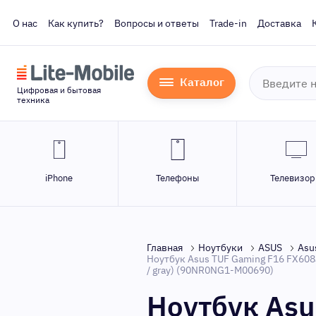
О нас
Как купить?
Вопросы и ответы
Trade-in
Доставка
Каталог
Цифровая и бытовая
техника
iPhone
Телефоны
Телевизо
Главная
Ноутбуки
ASUS
Asu
Ноутбук Asus TUF Gaming F16 FX608J
/ gray) (90NR0NG1-M00690)
Ноутбук As