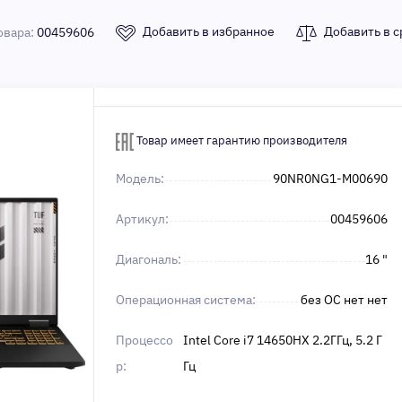
Добавить в избранное
Добавить в 
овара:
00459606
Товар имеет гарантию производителя
Модель:
90NR0NG1-M00690
Артикул:
00459606
Диагональ:
16 "
Операционная система:
без ОС нет нет
Процессо
Intel Core i7 14650HX 2.2ГГц, 5.2 Г
р:
Гц