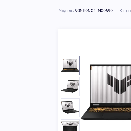
Модель:
90NR0NG1-M00690
Код т