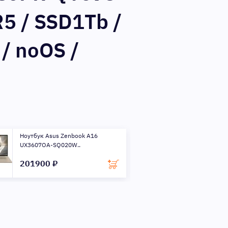
5 / SSD1Tb /
/ noOS /
Ноутбук Asus Zenbook A16
Ноутбук Asus Z
UX3607OA-SQ020W..
UM3406GA-QD00
201900 ₽
162900 ₽