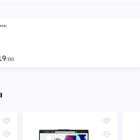
ите:
19
:00
ы