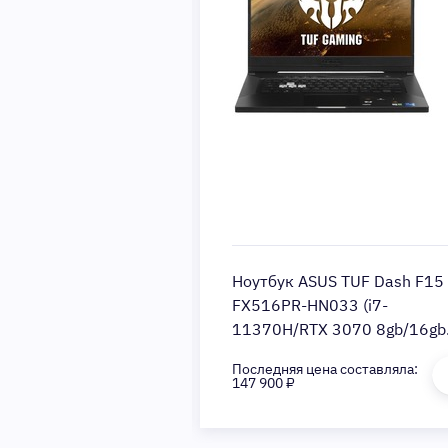
us TUF Gaming A18
Ноутбук ASUS TUF Dash F15
052 (Ryzen 7 260
FX516PR-HN033 (i7-
Gb
11370H/RTX 3070 8gb/16gb
12Gb/NVIDIA
DDR4/512gb ssd nvme/15.6"
Последняя цена составляла:
TX5050
IPS/DOS)
147 900 ₽
OS/gray)
-M002K0)