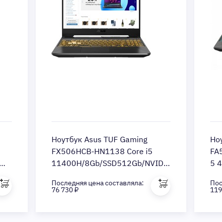
Ноутбук Asus TUF Gaming
Но
FX506HCB-HN1138 Core i5
FA
11400H/8Gb/SSD512Gb/NVIDIA
5 4
GeForce RTX 3050
Ge
Последняя цена составляла:
Пос
4Gb/15.6/FHD
11
76 730 ₽
119
(1920x1080)/noOS/grey/WiFi/BT/Cam