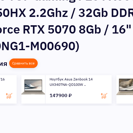
650HX 2.2Ghz / 32Gb DDR
rce RTX 5070 8Gb / 16" 
R0NG1-M00690)
ния
Сравнить все
F16
Ноутбук Asus Zenbook 14
UX3407NA-QD100W ..
147900 ₽