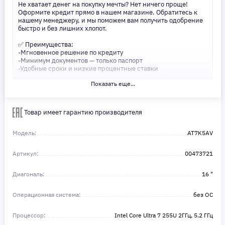
Не хватает денег на покупку мечты? Нет ничего проще!
Оформите кредит прямо в нашем магазине. Обратитесь к
нашему менеджеру, и мы поможем вам получить одобрение
быстро и без лишних хлопот.
✅ Преимущества:
-Мгновенное решение по кредиту
-Минимум документов — только паспорт
-Удобные сроки и низкие процентные ставки
Показать еще...
Не откладывайте свои желания на потом! Получите то, что
нужно, прямо сейчас. Ваше удобство — наш приоритет! ✨
Сделайте шаг к своей мечте — мы поможем вам в этом!
Товар имеет гарантию производителя
Модель:
AT7K5AV
Артикул:
00473721
Диагональ:
16 "
Операционная система:
без ОС
Процессор:
Intel Core Ultra 7 255U 2ГГц, 5.2 ГГц