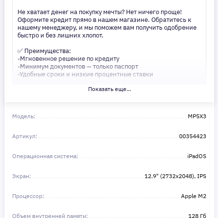
Не хватает денег на покупку мечты? Нет ничего проще!
Оформите кредит прямо в нашем магазине. Обратитесь к
нашему менеджеру, и мы поможем вам получить одобрение
быстро и без лишних хлопот.
✅ Преимущества:
-Мгновенное решение по кредиту
-Минимум документов — только паспорт
-Удобные сроки и низкие процентные ставки
Показать еще...
Не откладывайте свои желания на потом! Получите то, что
нужно, прямо сейчас. Ваше удобство — наш приоритет! ✨
Сделайте шаг к своей мечте — мы поможем вам в этом!
Модель:
MP5X3
Артикул:
00354423
Операционная система:
iPadOS
Экран:
12.9" (2732x2048), IPS
Процессор:
Apple M2
Объем внутренней памяти:
128 Гб