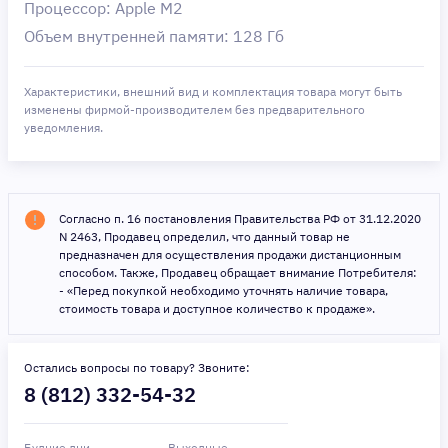
Процессор: Apple M2
Объем внутренней памяти: 128 Гб
Характеристики, внешний вид и комплектация товара могут быть
изменены фирмой-производителем без предварительного
уведомления.
Согласно п. 16 постановления Правительства РФ от 31.12.2020
N 2463, Продавец определил, что данный товар не
предназначен для осуществления продажи дистанционным
способом. Также, Продавец обращает внимание Потребителя:
- «Перед покупкой необходимо уточнять наличие товара,
стоимость товара и доступное количество к продаже».
Остались вопросы по товару? Звоните:
8 (812) 332-54-32
Будние дни
Выходные