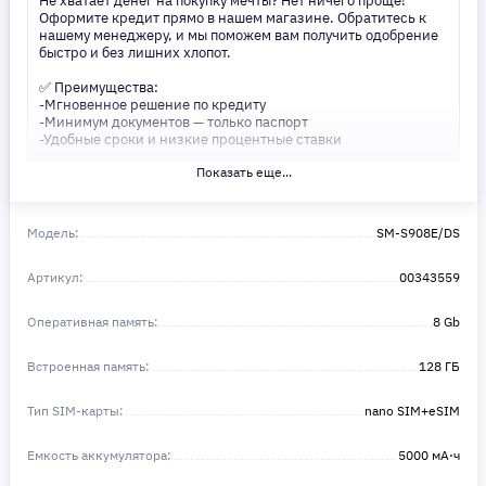
Не хватает денег на покупку мечты? Нет ничего проще!
Оформите кредит прямо в нашем магазине. Обратитесь к
нашему менеджеру, и мы поможем вам получить одобрение
быстро и без лишних хлопот.
✅ Преимущества:
-Мгновенное решение по кредиту
-Минимум документов — только паспорт
-Удобные сроки и низкие процентные ставки
Показать еще...
Не откладывайте свои желания на потом! Получите то, что
нужно, прямо сейчас. Ваше удобство — наш приоритет! ✨
Сделайте шаг к своей мечте — мы поможем вам в этом!
Модель:
SM-S908E/DS
Артикул:
00343559
Оперативная память:
8 Gb
Встроенная память:
128 ГБ
Тип SIM-карты:
nano SIM+eSIM
Емкость аккумулятора:
5000 мА⋅ч