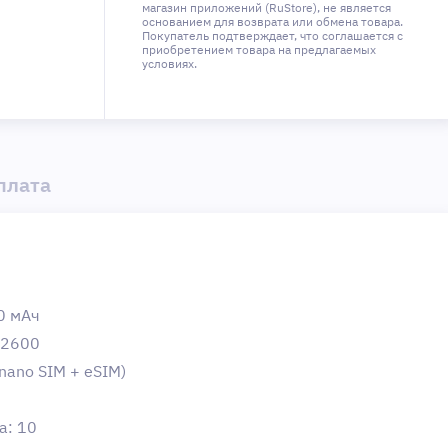
магазин приложений (RuStore), не является
основанием для возврата или обмена товара.
Покупатель подтверждает, что соглашается с
приобретением товара на предлагаемых
условиях.
плата
0 мAч
 2600
nano SIM + eSIM)
а: 10