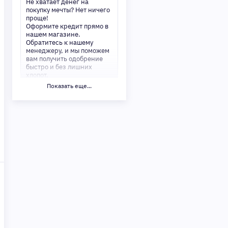
Не хватает денег на
покупку мечты? Нет ничего
проще!
Оформите кредит прямо в
нашем магазине.
Обратитесь к нашему
менеджеру, и мы поможем
вам получить одобрение
быстро и без лишних
хлопот.
Показать еще...
✅ Преимущества:
-Мгновенное решение по
кредиту
-Минимум документов —
только паспорт
-Удобные сроки и низкие
процентные ставки
Не откладывайте свои
желания на потом!
Получите то, что нужно,
прямо сейчас. Ваше
удобство — наш приоритет!
✨
Сделайте шаг к своей
мечте — мы поможем вам в
этом!