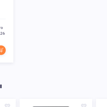
ro
S26
ы