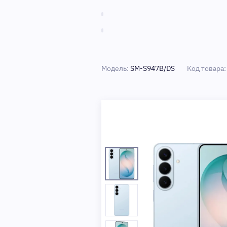
Модель:
SM-S947B/DS
Код товара