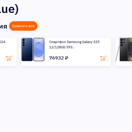
lue)
ния
Сравнить все
S24
Смартфон Samsung Galaxy S25
12/128Gb S93..
76932 ₽