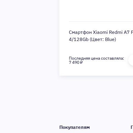
iaomi Redmi A7 Pro
Смартфон Xiaomi Redmi A7 
т: Blue)
4/128Gb (Цвет: Blue)
на составляла:
Последняя цена составляла:
7 490 ₽
Покупателям