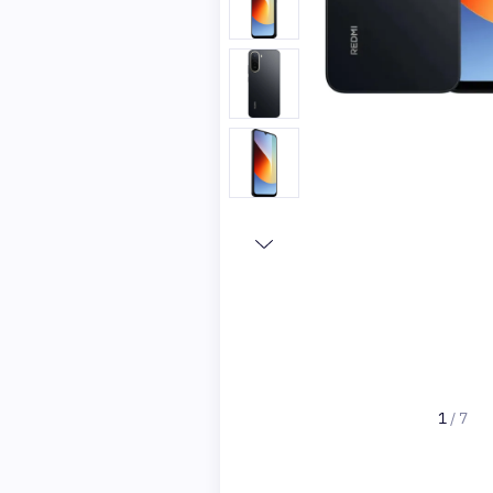
1
/
7