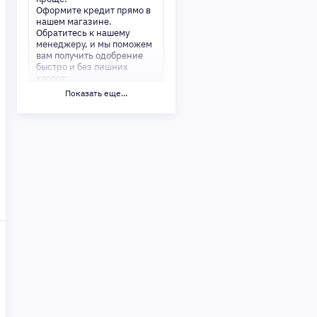
Оформите кредит прямо в
нашем магазине.
Обратитесь к нашему
менеджеру, и мы поможем
вам получить одобрение
быстро и без лишних
хлопот.
Показать еще...
✅ Преимущества:
-Мгновенное решение по
кредиту
-Минимум документов —
только паспорт
-Удобные сроки и низкие
процентные ставки
Не откладывайте свои
желания на потом!
Получите то, что нужно,
прямо сейчас. Ваше
удобство — наш приоритет!
✨
Сделайте шаг к своей
мечте — мы поможем вам в
этом!