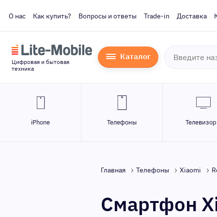
О нас
Как купить?
Вопросы и ответы
Trade-in
Доставка
Каталог
Цифровая и бытовая
техника
iPhone
Телефоны
Телевизо
Главная
Телефоны
Xiaomi
R
Смартфон Xi