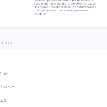
магазин приложений (RuStore), не является
основанием для возврата или обмена товара.
Покупатель подтверждает, что соглашается с
приобретением товара на предлагаемых
условиях.
плата
0 мAч
nano SIM
а: 8