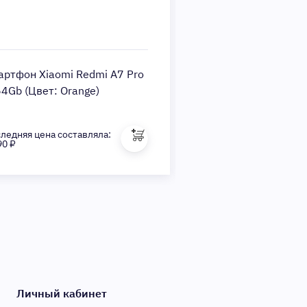
артфон Xiaomi Redmi A7 Pro
Смартфон Xiaomi Re
64Gb (Цвет: Orange)
4/128Gb, черный
ледняя цена составляла:
Последняя цена состав
90 ₽
7 490 ₽
Личный кабинет