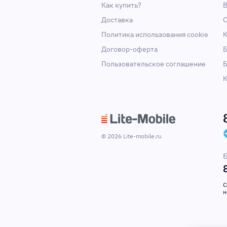
Как купить?
В
Доставка
О
Политика использования cookie
К
Договор-оферта
Б
Пользовательское соглашение
Б
К
© 2026 Lite-mobile.ru
Б
С
н