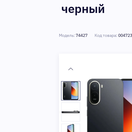
черный
Модель:
74427
Код товара:
00472