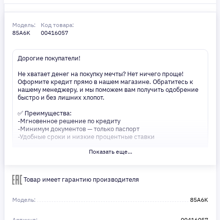
Модель:
Код товара:
85A6K
00416057
Дорогие покупатели!
Не хватает денег на покупку мечты? Нет ничего проще!
Оформите кредит прямо в нашем магазине. Обратитесь к
нашему менеджеру, и мы поможем вам получить одобрение
быстро и без лишних хлопот.
✅ Преимущества:
-Мгновенное решение по кредиту
-Минимум документов — только паспорт
-Удобные сроки и низкие процентные ставки
Показать еще...
Не откладывайте свои желания на потом! Получите то, что
нужно, прямо сейчас. Ваше удобство — наш приоритет! ✨
Сделайте шаг к своей мечте — мы поможем вам в этом!
Товар имеет гарантию производителя
Модель:
85A6K
Артикул:
00416057