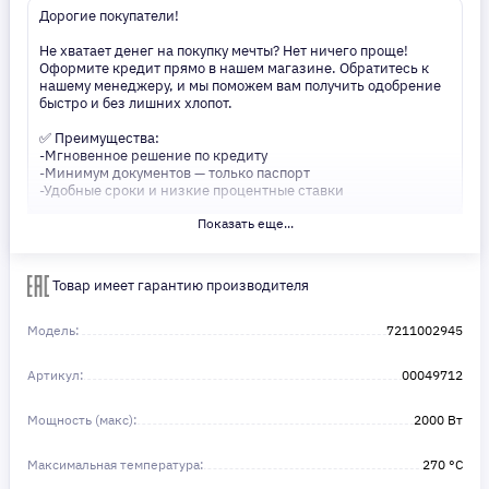
Дорогие покупатели!
Не хватает денег на покупку мечты? Нет ничего проще!
Оформите кредит прямо в нашем магазине. Обратитесь к
нашему менеджеру, и мы поможем вам получить одобрение
быстро и без лишних хлопот.
✅ Преимущества:
-Мгновенное решение по кредиту
-Минимум документов — только паспорт
-Удобные сроки и низкие процентные ставки
Показать еще...
Не откладывайте свои желания на потом! Получите то, что
нужно, прямо сейчас. Ваше удобство — наш приоритет! ✨
Сделайте шаг к своей мечте — мы поможем вам в этом!
Товар имеет гарантию производителя
Модель:
7211002945
Артикул:
00049712
Мощность (макс):
2000 Вт
Максимальная температура:
270 °С