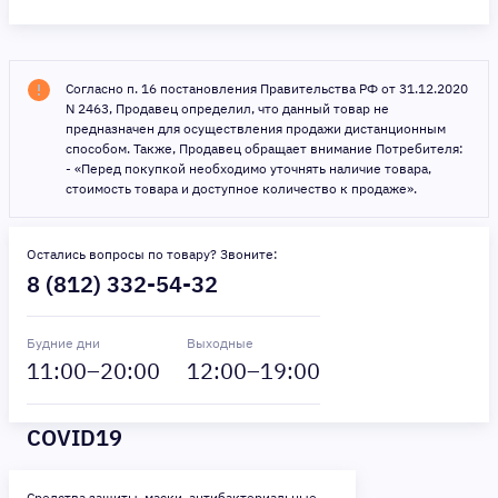
Согласно п. 16 постановления Правительства РФ от 31.12.2020
N 2463, Продавец определил, что данный товар не
предназначен для осуществления продажи дистанционным
способом. Также, Продавец обращает внимание Потребителя:
- «Перед покупкой необходимо уточнять наличие товара,
стоимость товара и доступное количество к продаже».
Остались вопросы по товару? Звоните:
8 (812) 332-54-32
Будние дни
Выходные
11
:00–
20
:00
12
:00–
19
:00
COVID19
Средства защиты, маски, антибактериальные