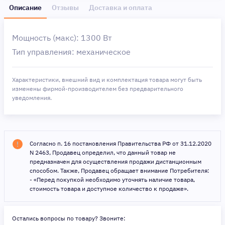
Описание
Отзывы
Доставка и оплата
Мощность (макс): 1300 Вт
Тип управления: механическое
Характеристики, внешний вид и комплектация товара могут быть
изменены фирмой-производителем без предварительного
уведомления.
Согласно п. 16 постановления Правительства РФ от 31.12.2020
N 2463, Продавец определил, что данный товар не
предназначен для осуществления продажи дистанционным
способом. Также, Продавец обращает внимание Потребителя:
- «Перед покупкой необходимо уточнять наличие товара,
стоимость товара и доступное количество к продаже».
Остались вопросы по товару? Звоните: