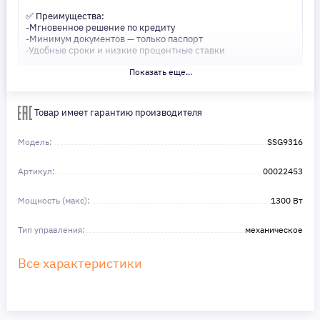
✅ Преимущества:
-Мгновенное решение по кредиту
-Минимум документов — только паспорт
-Удобные сроки и низкие процентные ставки
Показать еще...
Не откладывайте свои желания на потом! Получите то, что
нужно, прямо сейчас. Ваше удобство — наш приоритет! ✨
Сделайте шаг к своей мечте — мы поможем вам в этом!
Товар имеет гарантию производителя
Модель:
SSG9316
Артикул:
00022453
Мощность (макс):
1300 Вт
Тип управления:
механическое
Все характеристики