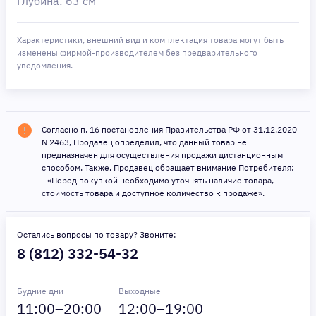
Глубина: 63 см
Характеристики, внешний вид и комплектация товара могут быть
изменены фирмой-производителем без предварительного
уведомления.
Согласно п. 16 постановления Правительства РФ от 31.12.2020
N 2463, Продавец определил, что данный товар не
предназначен для осуществления продажи дистанционным
способом. Также, Продавец обращает внимание Потребителя:
- «Перед покупкой необходимо уточнять наличие товара,
стоимость товара и доступное количество к продаже».
Остались вопросы по товару? Звоните:
8 (812) 332-54-32
Будние дни
Выходные
11
:00–
20
:00
12
:00–
19
:00