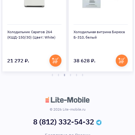
юса
Холодильник Саратов 549
Холодильник Stinol STN 167,
(КШ-160 без НТО) (Цвет:
белый
White)
17 404 ₽.
24 836 ₽.
© 2026 Lite-mobile.ru
8 (812) 332-54-32