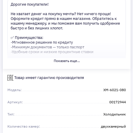
Дорогие покупатели!
Не хватает денег на покупку мечты? Нет ничего проще!
Оформите кредит прямо в нашем магазине. Обратитесь к
нашему менеджеру, и мы поможем вам получить одобрение
быстро и без лишних хлопот.
✅ Преимущества:
-Мгновенное решение по кредиту
-Минимум документов — только паспорт
-Удобные сроки и низкие процентные ставки
Показать еще...
Не откладывайте свои желания на потом! Получите то, что
нужно, прямо сейчас. Ваше удобство — наш приоритет! ✨
Сделайте шаг к своей мечте — мы поможем вам в этом!
Товар имеет гарантию производителя
Модель:
XM-6021-080
Артикул:
00172944
Тип:
Холодильник
Количество камер:
двухкамерный