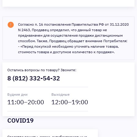
Согласно п. 16 постановления Правительства РФ от 31.12.2020
N 2463, Продавец определил, что данный товар не
предназначен для осуществления продажи дистанционным
способом. Также, Продавец обращает внимание Потребителя:
- «Перед покупкой необходимо уточнять наличие товара,
стоимость товара и доступное количество к продаже».
Остались вопросы по товару? Звоните:
8 (812) 332-54-32
Будние дни
Выходные
11
:00–
20
:00
12
:00–
19
:00
COVID19
Средства защиты, маски, антибактериальные