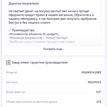
Дорогие покупатели!
Не хватает денег на покупку мечты? Нет ничего проще!
Оформите кредит прямо в нашем магазине. Обратитесь к
нашему менеджеру, и мы поможем вам получить одобрение
быстро и без лишних хлопот.
✅ Преимущества:
-Мгновенное решение по кредиту
-Минимум документов — только паспорт
-Удобные сроки и низкие процентные ставки
Показать еще...
Не откладывайте свои желания на потом! Получите то, что
нужно, прямо сейчас. Ваше удобство — наш приоритет! ✨
Сделайте шаг к своей мечте — мы поможем вам в этом!
Товар имеет гарантию производителя
Модель:
MG04SCA20EE
Артикул:
00229312
Форм-фактор:
3,5"
Объем накопителя на жестком диске:
2Тб