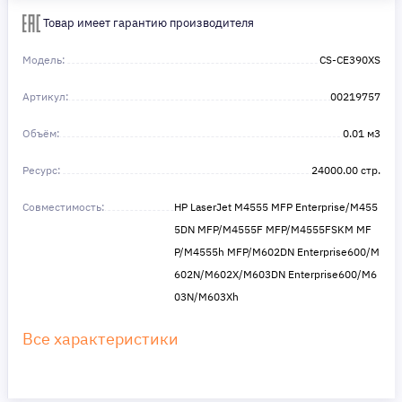
Сделайте шаг к своей мечте — мы поможем вам в этом!
Товар имеет гарантию производителя
Модель:
CS-CE390XS
Артикул:
00219757
Объём:
0.01 м3
Ресурс:
24000.00 стр.
Совместимость:
HP LaserJet M4555 MFP Enterprise/M455
5DN MFP/M4555F MFP/M4555FSKM MF
P/M4555h MFP/M602DN Enterprise600/M
602N/M602X/M603DN Enterprise600/M6
03N/M603Xh
Все характеристики