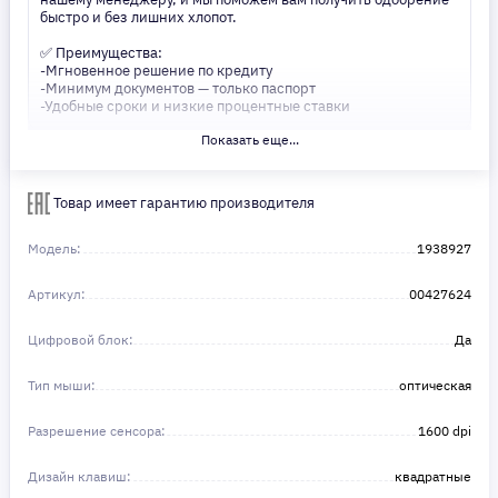
быстро и без лишних хлопот.
✅ Преимущества:
-Мгновенное решение по кредиту
-Минимум документов — только паспорт
-Удобные сроки и низкие процентные ставки
Показать еще...
Не откладывайте свои желания на потом! Получите то, что
нужно, прямо сейчас. Ваше удобство — наш приоритет! ✨
Сделайте шаг к своей мечте — мы поможем вам в этом!
Товар имеет гарантию производителя
Модель:
1938927
Артикул:
00427624
Цифровой блок:
Да
Тип мыши:
оптическая
Разрешение сенсора:
1600 dpi
Дизайн клавиш:
квадратные