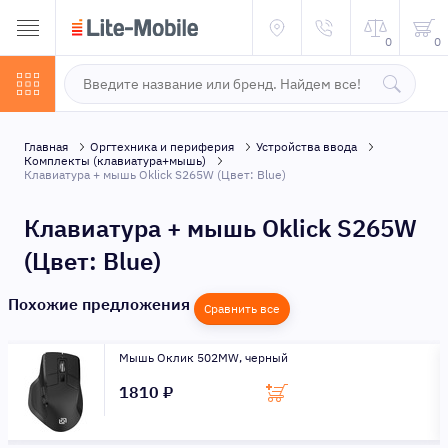
0
0
Главная
Оргтехника и периферия
Устройства ввода
Комплекты (клавиатура+мышь)
Клавиатура + мышь Oklick S265W (Цвет: Blue)
Клавиатура + мышь Oklick S265W
(Цвет: Blue)
Похожие предложения
Сравнить все
Мышь Оклик 502MW, черный
1810 ₽