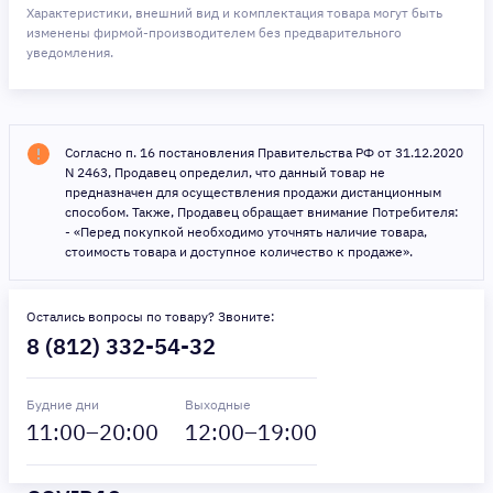
Характеристики, внешний вид и комплектация товара могут быть
изменены фирмой-производителем без предварительного
уведомления.
Согласно п. 16 постановления Правительства РФ от 31.12.2020
N 2463, Продавец определил, что данный товар не
предназначен для осуществления продажи дистанционным
способом. Также, Продавец обращает внимание Потребителя:
- «Перед покупкой необходимо уточнять наличие товара,
стоимость товара и доступное количество к продаже».
Остались вопросы по товару? Звоните:
8 (812) 332-54-32
Будние дни
Выходные
11
:00–
20
:00
12
:00–
19
:00