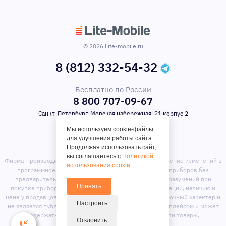
© 2026 Lite-mobile.ru
8 (812) 332-54-32
Бесплатно по России
8 800 707-09-67
Санкт-Петербург, Морская набережная, 21 корпус 2
Мы используем cookie-файлы
для улучшения работы сайта.
Продолжая использовать сайт,
вы соглашаетесь с
Политикой
Фирма-производитель оставляет за собой право на внесение изменений в
использования cookie
.
программное обеспечение, дизайн и комплектацию приборов без
предварительного уведомления. Во избежание недоразумений при
Принять
покупке приборов уточняйте информацию о комплектации, наличию и
цене у продавцов. Вся информация на сайте носит справочный характер и
Настроить
не является публичной офертой. Сайт является маркет-плейсом и может
содержать предложения сторонних продавцов или товары,
Отклонить
отсутствующие на складе магазина.