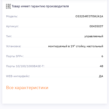
Сделайте шаг к своей мечте — мы поможем вам в этом!
Товар имеет гарантию производителя
Модель:
OS3254P/370W/A1A
Артикул:
00435037
Тип:
управляемый
Установка:
монтируемый в 19" стойку, настольный
Порты SFP+:
6
Порты 10/100/1000BASE-T:
48
WEB-интерфейс:
ДА
Все характеристики