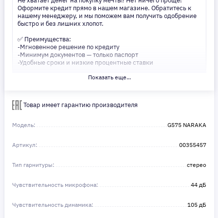
Не хватает денег на покупку мечты? Нет ничего проще!
Оформите кредит прямо в нашем магазине. Обратитесь к
нашему менеджеру, и мы поможем вам получить одобрение
быстро и без лишних хлопот.
✅ Преимущества:
-Мгновенное решение по кредиту
-Минимум документов — только паспорт
-Удобные сроки и низкие процентные ставки
Показать еще...
Не откладывайте свои желания на потом! Получите то, что
нужно, прямо сейчас. Ваше удобство — наш приоритет! ✨
Сделайте шаг к своей мечте — мы поможем вам в этом!
Товар имеет гарантию производителя
Модель:
G575 NARAKA
Артикул:
00355457
Тип гарнитуры:
стерео
Чувствительность микрофона:
44 дБ
Чувствительность динамика:
105 дБ