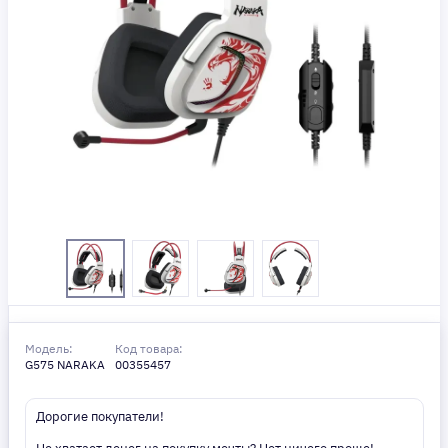
Модель:
Код товара:
G575 NARAKA
00355457
Дорогие покупатели!