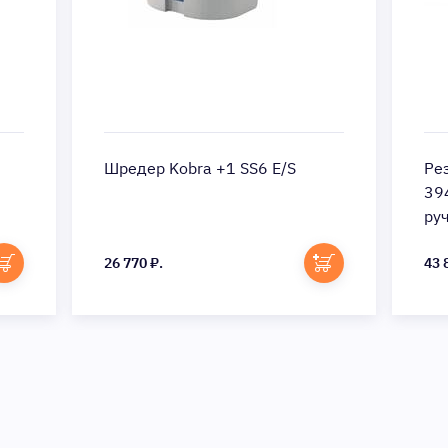
Шредер Kobra +1 SS6 E/S
Ре
39
ру
26 770 ₽.
43 