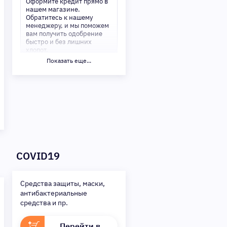
Оформите кредит прямо в
нашем магазине.
Обратитесь к нашему
менеджеру, и мы поможем
вам получить одобрение
быстро и без лишних
хлопот.
Показать еще...
✅ Преимущества:
-Мгновенное решение по
кредиту
-Минимум документов —
только паспорт
-Удобные сроки и низкие
процентные ставки
Не откладывайте свои
желания на потом!
Получите то, что нужно,
COVID19
прямо сейчас. Ваше
удобство — наш приоритет!
✨
Сделайте шаг к своей
Средства защиты, маски,
мечте — мы поможем вам в
антибактериальные
этом!
средства и пр.
Перейти в