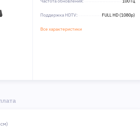
Частота обновления:
100 Гц
Поддержка HDTV:
FULL HD (1080p)
Все характеристики
плата
6см)