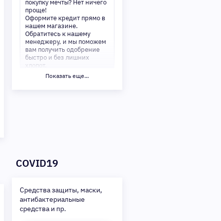
покупку мечты? Нет ничего
проще!
Оформите кредит прямо в
нашем магазине.
Обратитесь к нашему
менеджеру, и мы поможем
вам получить одобрение
быстро и без лишних
хлопот.
Показать еще...
✅ Преимущества:
-Мгновенное решение по
кредиту
-Минимум документов —
только паспорт
-Удобные сроки и низкие
процентные ставки
Не откладывайте свои
желания на потом!
Получите то, что нужно,
COVID19
прямо сейчас. Ваше
удобство — наш приоритет!
✨
Средства защиты, маски,
Сделайте шаг к своей
антибактериальные
мечте — мы поможем вам в
этом!
средства и пр.