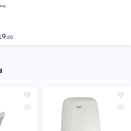
ите:
19
:00
ы