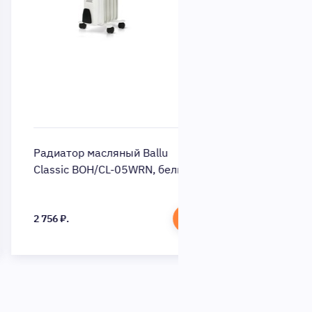
диатор масляный Ballu
Радиатор масляный 
assic BOH/CL-05WRN, белый
Comfort BOH/CM-0
белый
56 ₽.
3 080 ₽.