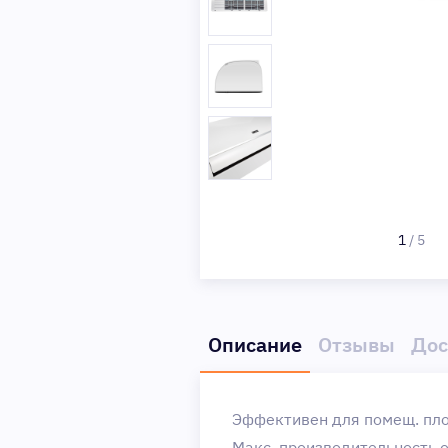
1
/
5
Описание
Отзывы
Дос
Эффективен для помещ. пл
Макс. производительность о