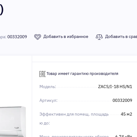
)
Добавить в избранное
Добавить в сра
ара:
00332009
Товар имеет гарантию производителя
Модель:
ZACS/I-18 HS/N1
Артикул:
00332009
Эффективен для помещ. площадь
45 м2
ю до:
Макс. производительность обогре
6.74 кВт