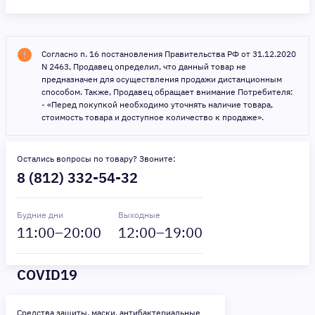
Согласно п. 16 постановления Правительства РФ от 31.12.2020
N 2463, Продавец определил, что данный товар не
предназначен для осуществления продажи дистанционным
способом. Также, Продавец обращает внимание Потребителя:
- «Перед покупкой необходимо уточнять наличие товара,
стоимость товара и доступное количество к продаже».
Остались вопросы по товару? Звоните:
8 (812) 332-54-32
Будние дни
Выходные
11
:00–
20
:00
12
:00–
19
:00
COVID19
Средства защиты, маски, антибактериальные