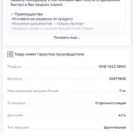
быстро и без лишних хлопот.
✅ Преимущества:
-Мгновенное решение по кредиту
-Минимум документов — только паспорт
-Удобные сроки и низкие процентные ставки
Показать еще...
Не откладывайте свои желания на потом! Получите то, что
нужно, прямо сейчас. Ваше удобство — наш приоритет! ✨
Сделайте шаг к своей мечте — мы поможем вам в этом!
Товар имеет гарантию производителя
Модель:
WHE 7612 XBWI
Артикул:
00479848
Максимальная загрузка белья:
7 кг
Установка:
Отдельностоящая
Дисплей:
есть
Тип загрузки:
фронтальная