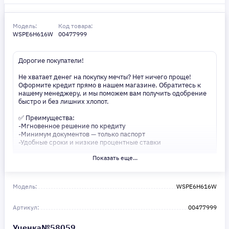
Модель:
Код товара:
WSPE6H616W
00477999
Дорогие покупатели!
Не хватает денег на покупку мечты? Нет ничего проще!
Оформите кредит прямо в нашем магазине. Обратитесь к
нашему менеджеру, и мы поможем вам получить одобрение
быстро и без лишних хлопот.
✅ Преимущества:
-Мгновенное решение по кредиту
-Минимум документов — только паспорт
-Удобные сроки и низкие процентные ставки
Показать еще...
Не откладывайте свои желания на потом! Получите то, что
нужно, прямо сейчас. Ваше удобство — наш приоритет! ✨
Сделайте шаг к своей мечте — мы поможем вам в этом!
Модель:
WSPE6H616W
Артикул:
00477999
Уценка№58059