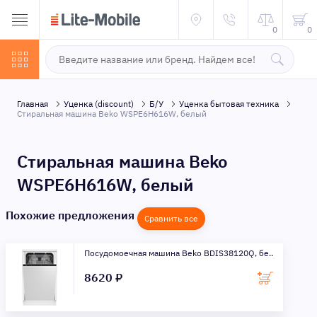
0
0
Главная
Уценка (discount)
Б/У
Уценка бытовая техника
Стиральная машина Beko WSPE6H616W, белый
Стиральная машина Beko
WSPE6H616W, белый
Похожие предложения
Сравнить все
Посудомоечная машина Beko BDIS38120Q, бе..
8620 ₽