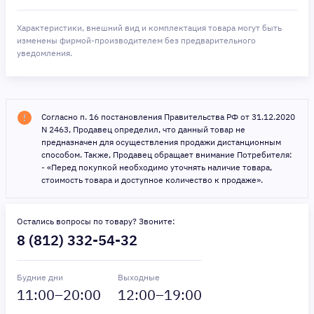
Характеристики, внешний вид и комплектация товара могут быть
изменены фирмой-производителем без предварительного
уведомления.
Согласно п. 16 постановления Правительства РФ от 31.12.2020
N 2463, Продавец определил, что данный товар не
предназначен для осуществления продажи дистанционным
способом. Также, Продавец обращает внимание Потребителя:
- «Перед покупкой необходимо уточнять наличие товара,
стоимость товара и доступное количество к продаже».
Остались вопросы по товару? Звоните:
8 (812) 332-54-32
Будние дни
Выходные
11
:00–
20
:00
12
:00–
19
:00