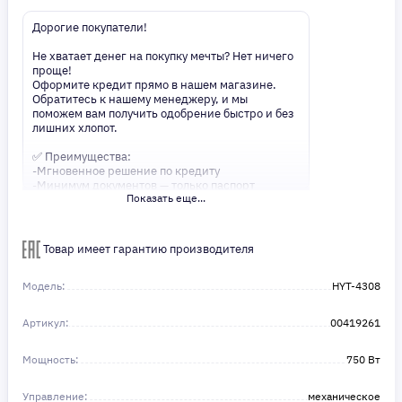
Дорогие покупатели!
Не хватает денег на покупку мечты? Нет ничего
проще!
Оформите кредит прямо в нашем магазине.
Обратитесь к нашему менеджеру, и мы
поможем вам получить одобрение быстро и без
лишних хлопот.
✅ Преимущества:
-Мгновенное решение по кредиту
-Минимум документов — только паспорт
Показать еще...
-Удобные сроки и низкие процентные ставки
Не откладывайте свои желания на потом!
Получите то, что нужно, прямо сейчас. Ваше
Товар имеет гарантию производителя
удобство — наш приоритет! ✨
Сделайте шаг к своей мечте — мы поможем вам
в этом!
Модель:
HYT-4308
Артикул:
00419261
Мощность:
750 Вт
Управление:
механическое