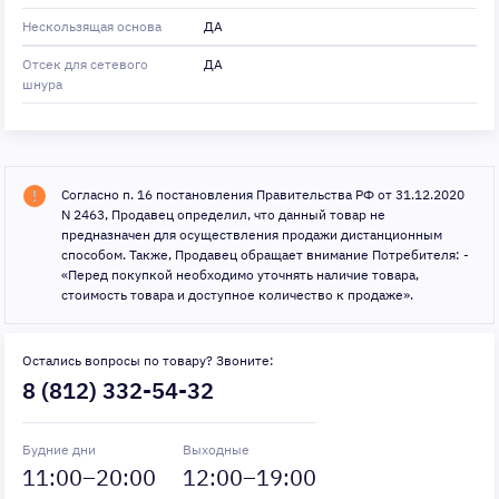
Нескользящая основа
ДА
Отсек для сетевого
ДА
шнура
Согласно п. 16 постановления Правительства РФ от 31.12.2020
N 2463, Продавец определил, что данный товар не
предназначен для осуществления продажи дистанционным
способом. Также, Продавец обращает внимание Потребителя: -
«Перед покупкой необходимо уточнять наличие товара,
стоимость товара и доступное количество к продаже».
Остались вопросы по товару? Звоните:
8 (812) 332-54-32
Будние дни
Выходные
11
:00–
20
:00
12
:00–
19
:00