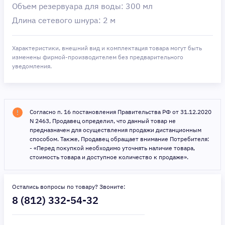
Объeм резервуара для воды: 300 мл
Длина сетевого шнура: 2 м
Характеристики, внешний вид и комплектация товара могут быть
изменены фирмой-производителем без предварительного
уведомления.
Согласно п. 16 постановления Правительства РФ от 31.12.2020
N 2463, Продавец определил, что данный товар не
предназначен для осуществления продажи дистанционным
способом. Также, Продавец обращает внимание Потребителя:
- «Перед покупкой необходимо уточнять наличие товара,
стоимость товара и доступное количество к продаже».
Остались вопросы по товару? Звоните:
8 (812) 332-54-32